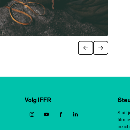
Volg IFFR
Steu
Sluit 
filmli
inzich