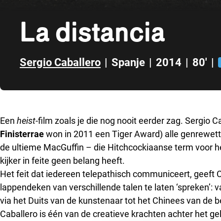
La distancia
Sergio Caballero
|
Spanje
|
2014
|
80'
|
Direct naar zijbalk
Een
heist
-film zoals je die nog nooit eerder zag. Sergio Ca
Finisterrae
won in 2011 een Tiger Award) alle genrewetten a
de ultieme MacGuffin – die Hitchcockiaanse term voor 
kijker in feite geen belang heeft.
Het feit dat iedereen telepathisch communiceert, geeft 
lappendeken van verschillende talen te laten ‘spreken’:
via het Duits van de kunstenaar tot het Chinees van de 
Caballero is één van de creatieve krachten achter het ge