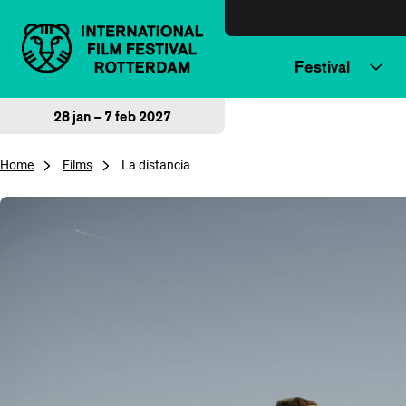
Direct naar inhoud
Festival
28 jan – 7 feb 2027
Home
Films
La distancia