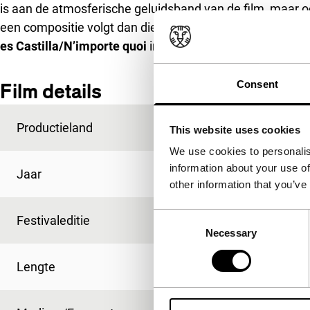
is aan de atmosferische geluidsband van de film, maar o
een compositie volgt dan die van een traditioneel verhaa
es Castilla/N’importe quoi
in Tiger Awards Competition f
Consent
Film details
Productieland
Spanje
This website uses cookies
We use cookies to personalis
information about your use of
Jaar
2014
other information that you’ve
Consent
Festivaleditie
IFFR 2014
Necessary
Selection
Lengte
80'