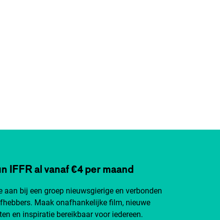
n IFFR al vanaf €4 per maand
je aan bij een groep nieuwsgierige en verbonden
efhebbers. Maak onafhankelijke film, nieuwe
ten en inspiratie bereikbaar voor iedereen.