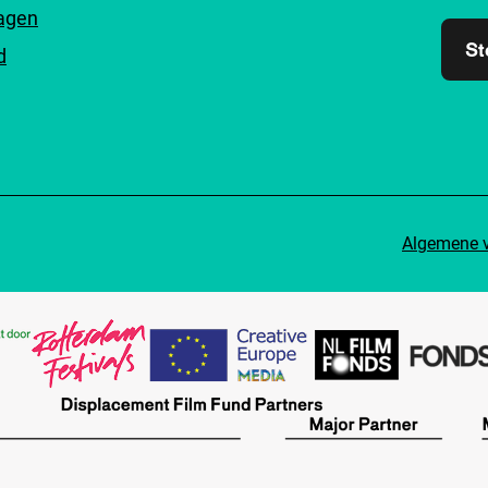
ragen
St
d
Algemene 