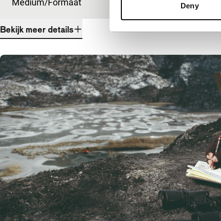
Medium/Formaat
DCP
Deny
Bekijk meer details