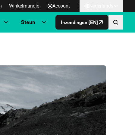
n
Winkelmandje
Account
|
Nederlands
Steun
Inzendingen [EN]