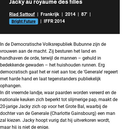
Jacky au royaume des filles
Riad Sattouf
|
Frankrijk
|
2014
|
87'
|
|
IFFR 2014
Bright Future
In de Democratische Volksrepubliek Bubunne zijn de
vrouwen aan de macht. Zij besturen het land en
handhaven de orde, terwijl de mannen – gehuld in
bedekkende gewaden – het huishouden runnen. Erg
democratisch gaat het er niet aan toe; de ‘Generale’ regeert
met harde hand en laat tegenstanders publiekelijk
ophangen.
In dit vreemde landje, waar paarden worden vereerd en de
nationale keuken zich beperkt tot slijmerige pap, maakt de
20-jarige Jacky zich op voor het Grote Bal, waarbij de
dochter van de Generale (Charlotte Gainsbourg) een man
zal kiezen. Jacky hoopt vurig dat hij uitverkoren wordt,
maar hij is niet de enige.