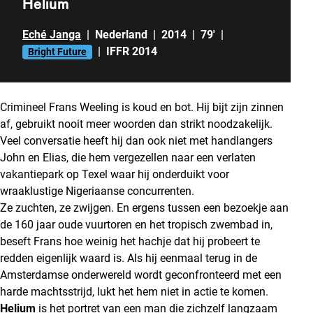
Helium
Eché Janga
|
Nederland
|
2014
|
79'
|
|
IFFR 2014
Bright Future
Crimineel Frans Weeling is koud en bot. Hij bijt zijn zinnen
af, gebruikt nooit meer woorden dan strikt noodzakelijk.
Veel conversatie heeft hij dan ook niet met handlangers
John en Elias, die hem vergezellen naar een verlaten
vakantiepark op Texel waar hij onderduikt voor
wraaklustige Nigeriaanse concurrenten.
Ze zuchten, ze zwijgen. En ergens tussen een bezoekje aan
de 160 jaar oude vuurtoren en het tropisch zwembad in,
beseft Frans hoe weinig het hachje dat hij probeert te
redden eigenlijk waard is. Als hij eenmaal terug in de
Amsterdamse onderwereld wordt geconfronteerd met een
harde machtsstrijd, lukt het hem niet in actie te komen.
Helium
is het portret van een man die zichzelf langzaam