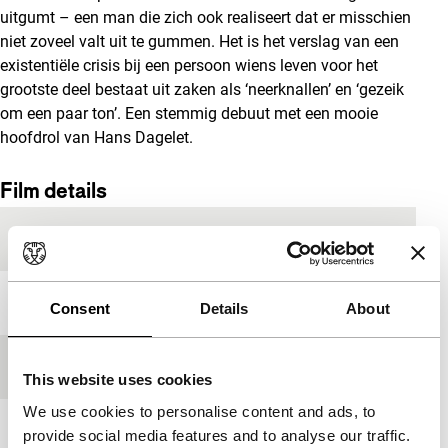
uitgumt – een man die zich ook realiseert dat er misschien
niet zoveel valt uit te gummen. Het is het verslag van een
existentiële crisis bij een persoon wiens leven voor het
grootste deel bestaat uit zaken als ‘neerknallen’ en ‘gezeik
om een paar ton’. Een stemmig debuut met een mooie
hoofdrol van Hans Dagelet.
Film details
Productieland
Nederland
Jaar
2014
Consent
Details
About
Festivaleditie
IFFR 2014
This website uses cookies
We use cookies to personalise content and ads, to
Lengte
79'
provide social media features and to analyse our traffic.