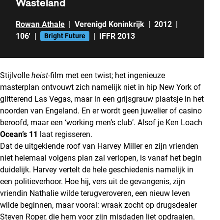
Wasteland
Rowan Athale
|
Verenigd Koninkrijk
|
2012
|
106'
|
|
IFFR 2013
Bright Future
Stijlvolle
heist
-film met een twist; het ingenieuze
masterplan ontvouwt zich namelijk niet in hip New York of
glitterend Las Vegas, maar in een grijsgrauw plaatsje in het
noorden van Engeland. En er wordt geen juwelier of casino
beroofd, maar een ‘working men’s club’. Alsof je Ken Loach
Ocean’s 11
laat regisseren.
Dat de uitgekiende roof van Harvey Miller en zijn vrienden
niet helemaal volgens plan zal verlopen, is vanaf het begin
duidelijk. Harvey vertelt de hele geschiedenis namelijk in
een politieverhoor. Hoe hij, vers uit de gevangenis, zijn
vriendin Nathalie wilde terugveroveren, een nieuw leven
wilde beginnen, maar vooral: wraak zocht op drugsdealer
Steven Roper, die hem voor zijn misdaden liet opdraaien.