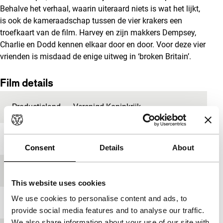
Behalve het verhaal, waarin uiteraard niets is wat het lijkt,
is ook de kameraadschap tussen de vier krakers een
troefkaart van de film. Harvey en zijn makkers Dempsey,
Charlie en Dodd kennen elkaar door en door. Voor deze vier
vrienden is misdaad de enige uitweg in ‘broken Britain’.
Film details
Productieland
Verenigd Koninkrijk
Jaar
2012
Consent
Details
About
Festivaleditie
IFFR 2013
This website uses cookies
We use cookies to personalise content and ads, to
Lengte
106'
provide social media features and to analyse our traffic.
We also share information about your use of our site with