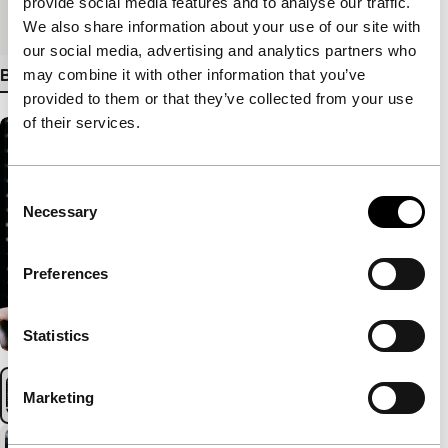
provide social media features and to analyse our traffic.
Medium/Formaat
DCP
We also share information about your use of our site with
our social media, advertising and analytics partners who
Bekijk meer details
may combine it with other information that you’ve
provided to them or that they’ve collected from your use
of their services.
Consent
Necessary
Selection
Preferences
Statistics
Marketing