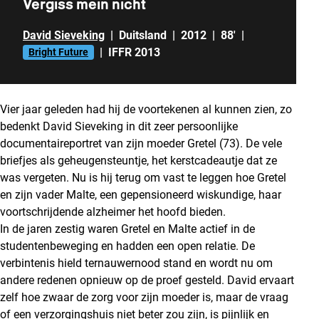
Vergiss mein nicht
David Sieveking
|
Duitsland
|
2012
|
88'
|
|
IFFR 2013
Bright Future
Vier jaar geleden had hij de voortekenen al kunnen zien, zo
bedenkt David Sieveking in dit zeer persoonlijke
documentaireportret van zijn moeder Gretel (73). De vele
briefjes als geheugensteuntje, het kerstcadeautje dat ze
was vergeten. Nu is hij terug om vast te leggen hoe Gretel
en zijn vader Malte, een gepensioneerd wiskundige, haar
voortschrijdende alzheimer het hoofd bieden.
In de jaren zestig waren Gretel en Malte actief in de
studentenbeweging en hadden een open relatie. De
verbintenis hield ternauwernood stand en wordt nu om
andere redenen opnieuw op de proef gesteld. David ervaart
zelf hoe zwaar de zorg voor zijn moeder is, maar de vraag
of een verzorgingshuis niet beter zou zijn, is pijnlijk en