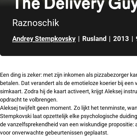
The Delivery Gu
Raznoschik
Andrey Stempkovsky
|
Rusland
|
2013
|
Direct naar zijbalk
Een ding is zeker: met zijn inkomen als pizzabezorger kan
betalen. Dat verandert als de emotieloze koerier bij een
simkaart. Zodra hij de kaart activeert, krijgt Aleksej ins
opdracht te volbrengen.
Aleksej twijfelt geen moment. Zo lijkt het tenminste, wa
Stempkovski laat opzettelijk elke psychologische duidi
de vanzelfsprekendheid van een wiskundige propositie: al
voor onverwachte gebeurtenissen geplaatst.