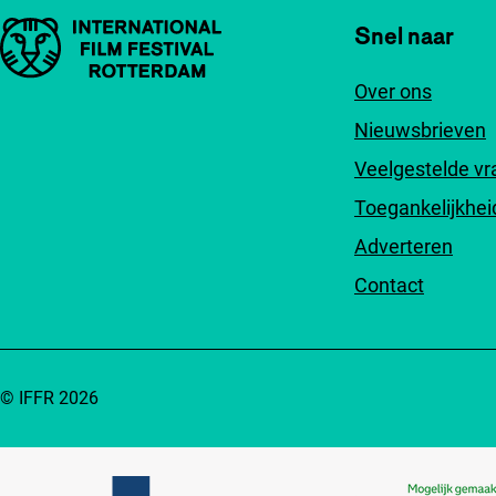
Belangrijke links
Snel naar
Over ons
Nieuwsbrieven
Veelgestelde v
Toegankelijkhei
Adverteren
Contact
© IFFR 2026
Partners