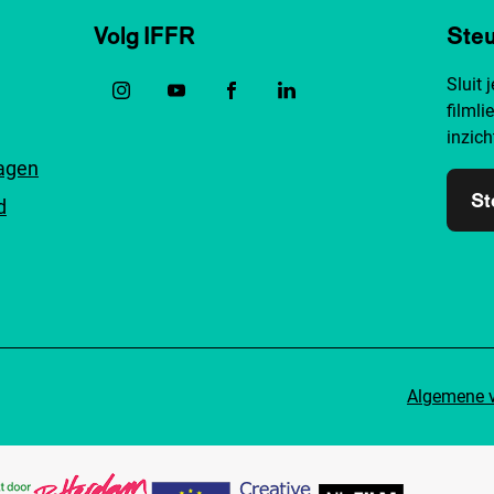
Volg IFFR
Steu
Sluit 
filmli
inzich
ragen
St
d
Algemene 