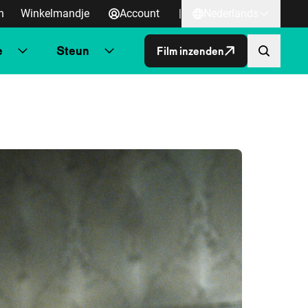
n
Winkelmandje
Account
|
Nederlands
e
Steun
Film inzenden