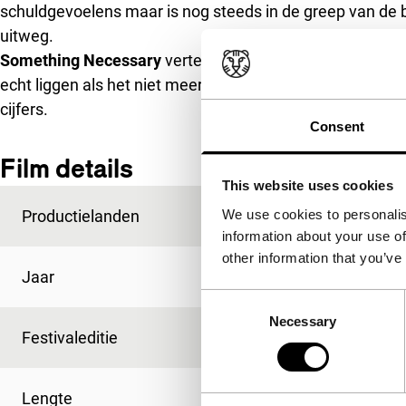
schuldgevoelens maar is nog steeds in de greep van de 
uitweg.
Something Necessary
vertelt een waargebeurd verhaal. 
echt liggen als het niet meer gaat om de statistieken v
cijfers.
Consent
Film details
This website uses cookies
We use cookies to personalis
Productielanden
Duitsland
,
Kenia
information about your use of
other information that you’ve
Jaar
2013
Consent
Necessary
Selection
Festivaleditie
IFFR 2013
Lengte
85'