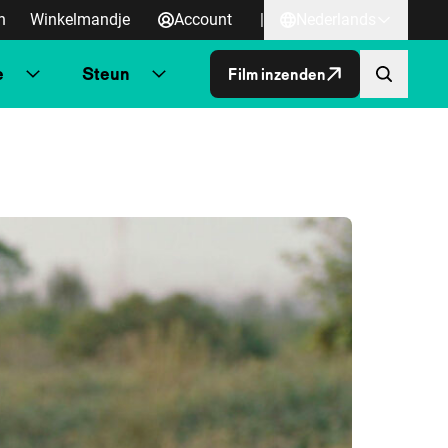
n
Winkelmandje
Account
|
Nederlands
e
Steun
Film inzenden