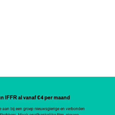
n IFFR al vanaf €4 per maand
je aan bij een groep nieuwsgierige en verbonden
efhebbers. Maak onafhankelijke film, nieuwe