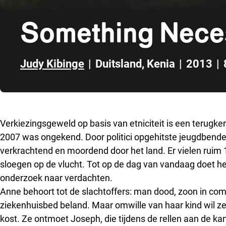
Something Nece
Judy Kibinge
|
Duitsland
,
Kenia
|
2013
|
Direct naar zijbalk
Verkiezingsgeweld op basis van etniciteit is een terugke
2007 was ongekend. Door politici opgehitste jeugdbend
verkrachtend en moordend door het land. Er vielen rui
sloegen op de vlucht. Tot op de dag van vandaag doet he
onderzoek naar verdachten.
Anne behoort tot de slachtoffers: man dood, zoon in coma,
ziekenhuisbed beland. Maar omwille van haar kind wil z
kost. Ze ontmoet Joseph, die tijdens de rellen aan de ka