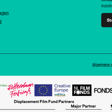
inzich
ragen
St
d
Algemene 