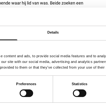
bende waar hij lid van was. Beide zoeken een
De film laat vooral zien hoe complex de zaken
an een conflict maar om de mensen achter de
Details
e content and ads, to provide social media features and to analy
 our site with our social media, advertising and analytics partn
 provided to them or that they’ve collected from your use of their
Preferences
Statistics