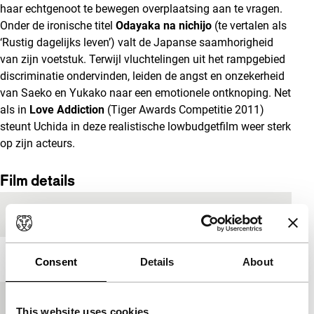
haar echtgenoot te bewegen overplaatsing aan te vragen.
Onder de ironische titel
Odayaka na nichijo
(te vertalen als
‘Rustig dagelijks leven’) valt de Japanse saamhorigheid
van zijn voetstuk. Terwijl vluchtelingen uit het rampgebied
discriminatie ondervinden, leiden de angst en onzekerheid
van Saeko en Yukako naar een emotionele ontknoping. Net
als in
Love Addiction
(Tiger Awards Competitie 2011)
steunt Uchida in deze realistische lowbudgetfilm weer sterk
op zijn acteurs.
Film details
Productielanden
Japan
,
Verenigde Staten
Jaar
2012
Consent
Details
About
Festivaleditie
IFFR 2013
This website uses cookies