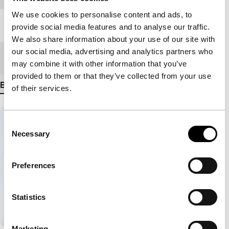
We use cookies to personalise content and ads, to
Lengte
100'
provide social media features and to analyse our traffic.
We also share information about your use of our site with
our social media, advertising and analytics partners who
Medium/Formaat
HDcam
may combine it with other information that you’ve
provided to them or that they’ve collected from your use
Bekijk meer details
of their services.
Consent
Necessary
Selection
Preferences
Statistics
Marketing