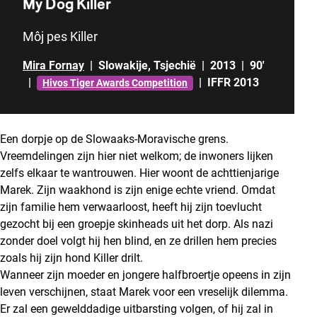
My Dog Killer
Môj pes Killer
Mira Fornay
|
Slowakije
,
Tsjechië
|
2013
|
90'
|
|
IFFR 2013
Hivos Tiger Awards Competition
Een dorpje op de Slowaaks-Moravische grens.
Vreemdelingen zijn hier niet welkom; de inwoners lijken
zelfs elkaar te wantrouwen. Hier woont de achttienjarige
Marek. Zijn waakhond is zijn enige echte vriend. Omdat
zijn familie hem verwaarloost, heeft hij zijn toevlucht
gezocht bij een groepje skinheads uit het dorp. Als nazi
zonder doel volgt hij hen blind, en ze drillen hem precies
zoals hij zijn hond Killer drilt.
Wanneer zijn moeder en jongere halfbroertje opeens in zijn
leven verschijnen, staat Marek voor een vreselijk dilemma.
Er zal een gewelddadige uitbarsting volgen, of hij zal in