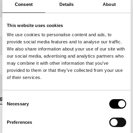
Consent
Details
About
Productielanden
Slowakije
,
Tsjechië
This website uses cookies
Jaar
2013
We use cookies to personalise content and ads, to
provide social media features and to analyse our traffic.
Festivaleditie
IFFR 2013
We also share information about your use of our site with
our social media, advertising and analytics partners who
may combine it with other information that you’ve
Lengte
90'
provided to them or that they’ve collected from your use
of their services.
Medium/Formaat
DCP
Consent
Bekijk meer details
Necessary
Selection
Preferences