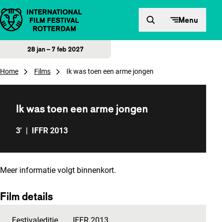
Direct naar inhoud
Menu
28 jan – 7 feb 2027
Home
Films
Ik was toen een arme jongen
Ik was toen een arme jongen
3'
|
IFFR 2013
Meer informatie volgt binnenkort.
Film details
Festivaleditie
IFFR 2013