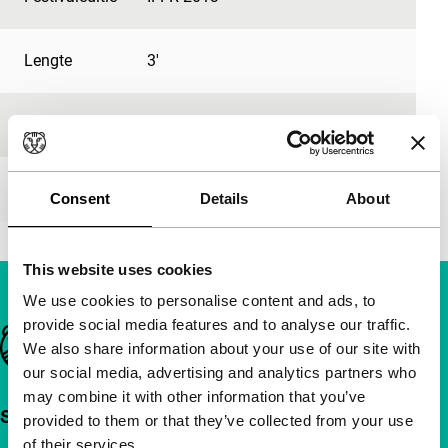
Lengte
3'
Medium/Formaat
DCP
Première status
-
Consent
Details
About
This website uses cookies
We use cookies to personalise content and ads, to
provide social media features and to analyse our traffic.
Belangrijke links
We also share information about your use of our site with
our social media, advertising and analytics partners who
may combine it with other information that you’ve
Snel naar
provided to them or that they’ve collected from your use
of their services.