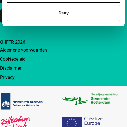
inzichten en inspiratie bereikbaar voor iedereen.
Deny
Steun IFFR
© IFFR 2026
Algemene voorwaarden
Cookiebeleid
Disclaimer
Privacy
Partners