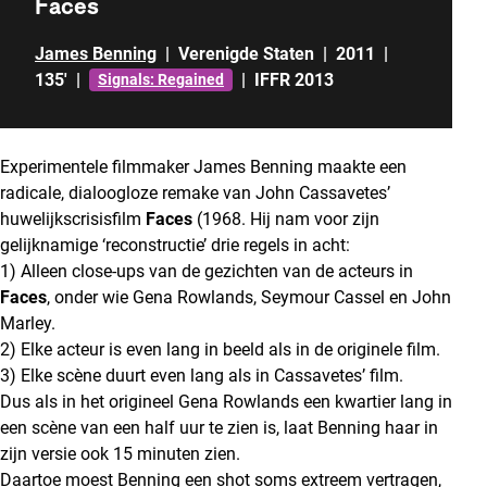
Faces
James Benning
|
Verenigde Staten
|
2011
|
135'
|
|
IFFR 2013
Signals: Regained
Experimentele filmmaker James Benning maakte een
radicale, dialoogloze remake van John Cassavetes’
huwelijkscrisisfilm
Faces
(1968. Hij nam voor zijn
gelijknamige ‘reconstructie’ drie regels in acht:
1) Alleen close-ups van de gezichten van de acteurs in
Faces
, onder wie Gena Rowlands, Seymour Cassel en John
Marley.
2) Elke acteur is even lang in beeld als in de originele film.
3) Elke scène duurt even lang als in Cassavetes’ film.
Dus als in het origineel Gena Rowlands een kwartier lang in
een scène van een half uur te zien is, laat Benning haar in
zijn versie ook 15 minuten zien.
Daartoe moest Benning een shot soms extreem vertragen,