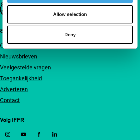
Belangrijke links
Allow selection
Snel naar
Deny
Over ons
Nieuwsbrieven
Veelgestelde vragen
Toegankelijkheid
Adverteren
Contact
Volg IFFR