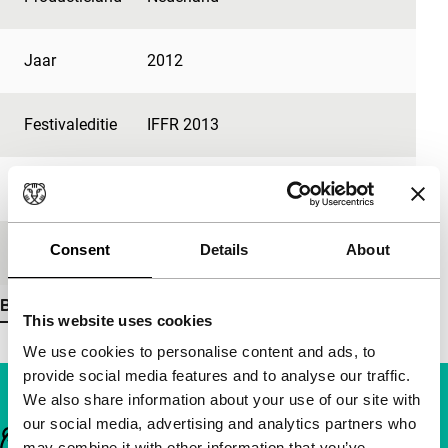
Jaar
2012
Festivaleditie
IFFR 2013
Lengte
2'
Consent
Details
About
Medium/Formaat
DCP
Bekijk meer details
This website uses cookies
We use cookies to personalise content and ads, to
provide social media features and to analyse our traffic.
We also share information about your use of our site with
our social media, advertising and analytics partners who
Belangrijke links
may combine it with other information that you’ve