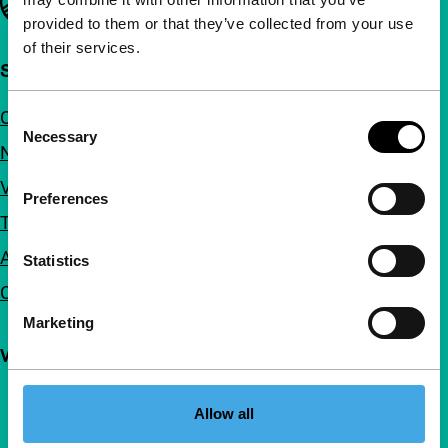
provided to them or that they’ve collected from your use
of their services.
Snel naar
Over ons
Consent
Necessary
Selection
Nieuwsbrieven
Veelgestelde vragen
Preferences
Toegankelijkheid
Adverteren
Statistics
Contact
Marketing
Volg IFFR
Allow all