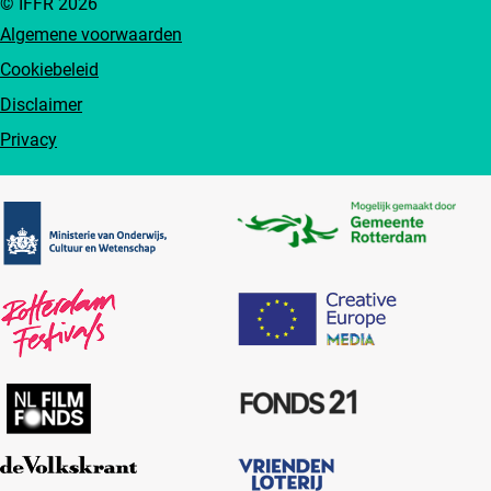
© IFFR 2026
Algemene voorwaarden
Cookiebeleid
Disclaimer
Privacy
Partners