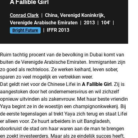
A Fallible Girl
Conrad Clark
|
China
,
Verenigd Koninkrijk
,
Verenigde Arabische Emiraten
|
2013
|
104'
|
|
IFFR 2013
Bright Future
Ruim tachtig procent van de bevolking in Dubai komt van
buiten de Verenigde Arabische Emiraten. Immigranten zijn
zo goed als rechteloos. Ze werken keihard, leven sober,
sparen zo veel mogelijk en vertrekken weer.
Dat geldt niet voor de Chinese Lifei in
A Fallible Girl
. Zij is
aangestoken door het ondernemersvirus en wil zichzelf
opnieuw uitvinden als zakenvrouw. Met haar beste vriendin
Yaya begint ze in de woestijn een champignonkwekerij. Bij
de eerste tegenslagen al trekt Yaya zich terug en staat Lifei
er alleen voor. Ze huurt arbeiders in uit Bangladesh,
doorkruist de stad om haar waren aan de man te brengen
en zoekt investeerders. Maar als ze eindelijk succes heeft,