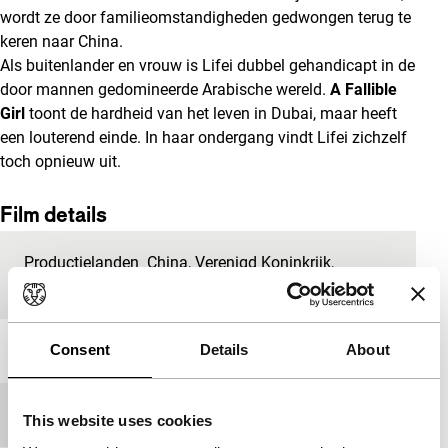
wordt ze door familieomstandigheden gedwongen terug te
keren naar China.
Als buitenlander en vrouw is Lifei dubbel gehandicapt in de
door mannen gedomineerde Arabische wereld.
A Fallible
Girl
toont de hardheid van het leven in Dubai, maar heeft
een louterend einde. In haar ondergang vindt Lifei zichzelf
toch opnieuw uit.
Film details
Productielanden
China
,
Verenigd Koninkrijk
,
Verenigde Arabische Emiraten
Jaar
Consent
2013
Details
About
Festivaleditie
IFFR 2013
This website uses cookies