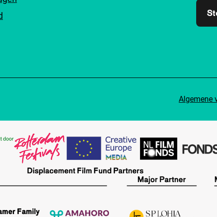
St
d
Algemene 