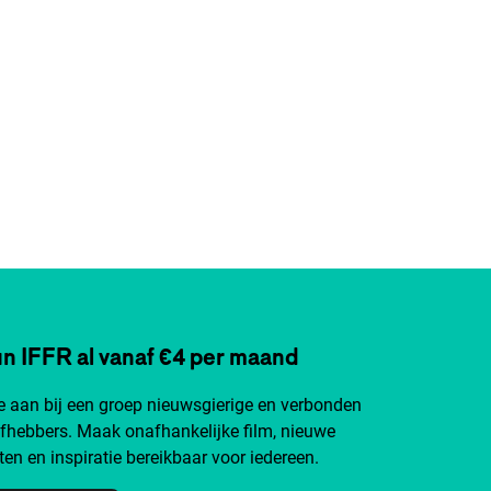
n IFFR al vanaf €4 per maand
je aan bij een groep nieuwsgierige en verbonden
efhebbers. Maak onafhankelijke film, nieuwe
ten en inspiratie bereikbaar voor iedereen.