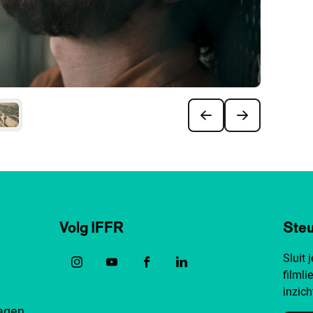
Volg IFFR
Steu
Sluit 
filmli
inzich
ragen