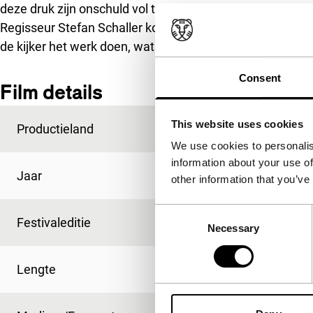
deze druk zijn onschuld vol te houden.
Regisseur Stefan Schaller koos ervoor het geweld zelden e
de kijker het werk doen, wat de horror van de detentie d
Consent
Film details
This website uses cookies
Productieland
Duitsland
We use cookies to personalis
information about your use of
Jaar
2013
other information that you’ve
Consent
Festivaleditie
IFFR 2013
Necessary
Selection
Lengte
95'