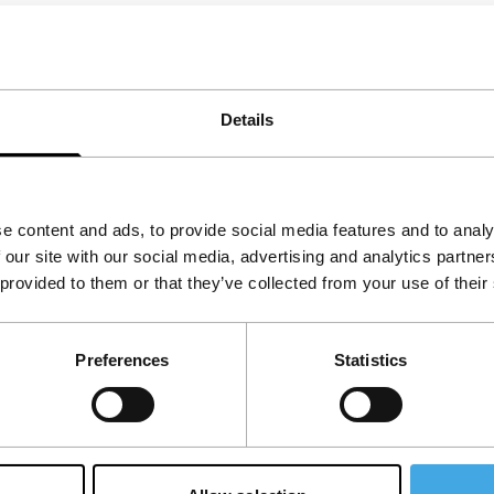
xpliciet te tonen. Hij laat de verbeelding van
es te indringender maakt.
Details
e content and ads, to provide social media features and to analy
 our site with our social media, advertising and analytics partn
 provided to them or that they’ve collected from your use of their
Preferences
Statistics