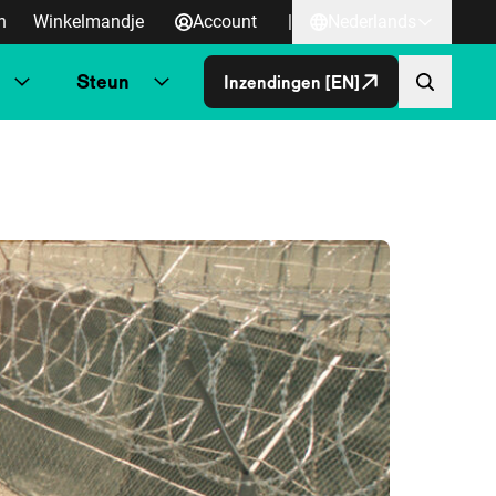
n
Winkelmandje
Account
|
Nederlands
Steun
Inzendingen [EN]