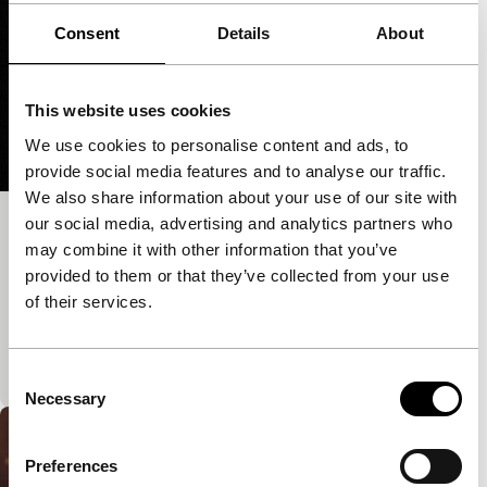
Consent
Details
About
This website uses cookies
We use cookies to personalise content and ads, to
provide social media features and to analyse our traffic.
We also share information about your use of our site with
our social media, advertising and analytics partners who
Odboy & Erordog Suite
may combine it with other information that you’ve
Spectrum Shorts
provided to them or that they’ve collected from your use
Animatie van multitalent Marcus Fjellström over een
of their services.
jongetje en zijn hond die een serie opdrachten
moeten uitvoeren. Tijdens de première op za 26
word
Consent
Necessary
Selection
Preferences