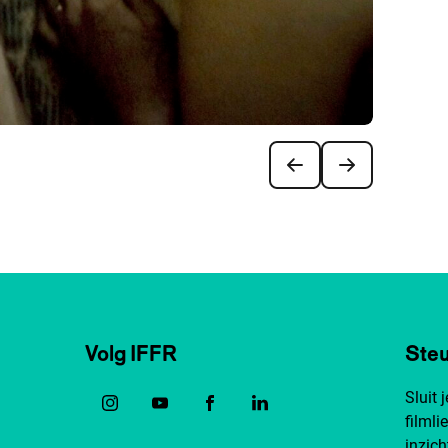
Volg IFFR
Steu
Sluit 
filmli
inzich