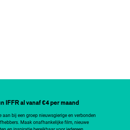
n IFFR al vanaf €4 per maand
je aan bij een groep nieuwsgierige en verbonden
efhebbers. Maak onafhankelijke film, nieuwe
ten en inspiratie bereikbaar voor iedereen.