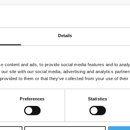
zijn grootouders vaak naartoe ging.
Verano
ing in Venetië in première.
Details
e content and ads, to provide social media features and to analy
 our site with our social media, advertising and analytics partn
 provided to them or that they’ve collected from your use of their
Preferences
Statistics