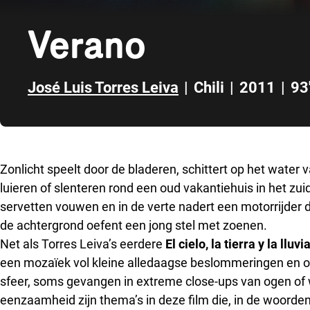
Verano
José Luis Torres Leiva
|
Chili
|
2011
|
93
Direct naar zijbalk
Zonlicht speelt door de bladeren, schittert op het water
luieren of slenteren rond een oud vakantiehuis in het zuid
servetten vouwen en in de verte nadert een motorrijder d
de achtergrond oefent een jong stel met zoenen.
Net als Torres Leiva’s eerdere
El cielo, la tierra y la lluvi
een mozaïek vol kleine alledaagse beslommeringen en 
sfeer, soms gevangen in extreme close-ups van ogen of 
eenzaamheid zijn thema’s in deze film die, in de woorden