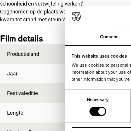
schoonheid en vertwijfeling verkent’.
Opgenomen op de plaats waar Torres Leiva als kind met 
kwam tot stand met steun van het Hubert Bals Fonds en g
Film details
Consent
Productieland
Chili
This website uses cookies
We use cookies to personalis
information about your use of
Jaar
2011
other information that you’ve
Festivaleditie
IFFR 2012
Consent
Necessary
Selection
Lengte
93'