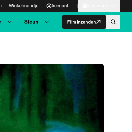
n
Winkelmandje
Account
|
Nederlands
e
Steun
Film inzenden