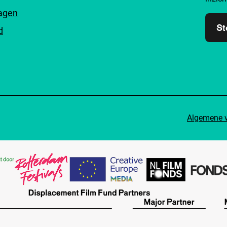
ragen
St
d
Algemene 