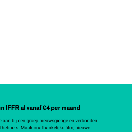
n IFFR al vanaf €4 per maand
je aan bij een groep nieuwsgierige en verbonden
efhebbers. Maak onafhankelijke film, nieuwe