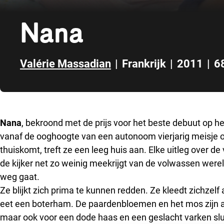
Nana
Valérie Massadian
|
Frankrijk
|
2011
|
68
Direct naar zijbalk
Nana
, bekroond met de prijs voor het beste debuut op he
vanaf de ooghoogte van een autonoom vierjarig meisje o
thuiskomt, treft ze een leeg huis aan. Elke uitleg over d
de kijker net zo weinig meekrijgt van de volwassen werel
weg gaat.
Ze blijkt zich prima te kunnen redden. Ze kleedt zichzelf a
eet een boterham. De paardenbloemen en het mos zijn al
maar ook voor een dode haas en een geslacht varken slui