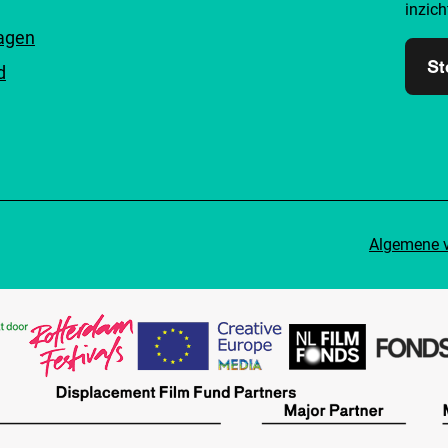
inzich
ragen
St
d
Algemene 