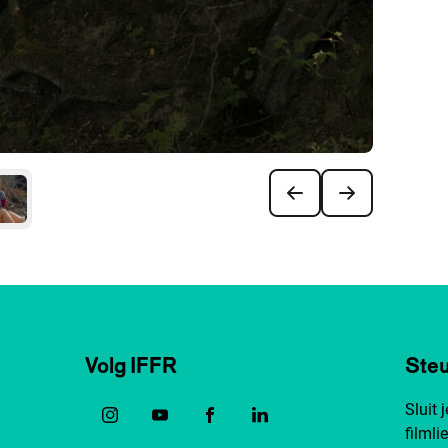
Volg IFFR
Steu
Sluit 
filmli