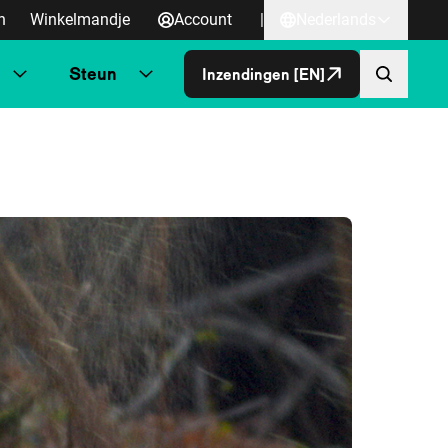
n
Winkelmandje
Account
|
Nederlands
Steun
Inzendingen [EN]