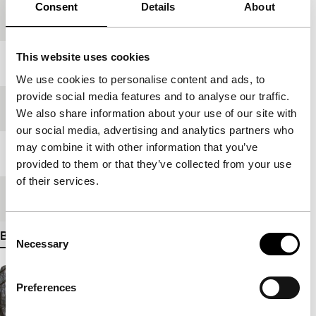
Consent
Details
About
Productieland
Rusland
This website uses cookies
Jaar
2012
We use cookies to personalise content and ads, to
provide social media features and to analyse our traffic.
Festivaleditie
IFFR 2012
We also share information about your use of our site with
our social media, advertising and analytics partners who
may combine it with other information that you’ve
Lengte
119'
provided to them or that they’ve collected from your use
of their services.
Medium/Formaat
35mm
Consent
Bekijk meer details
Necessary
Selection
Preferences