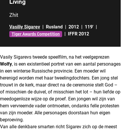
Living
Zhit
Vasiliy Sigarev
|
Rusland
|
2012
|
119'
|
|
IFFR 2012
Tiger Awards Competition
Vasily Sigarevs tweede speelfilm, na het veelgeprezen
Wolfy
, is een existentieel portret van een aantal personages
in een winterse Russische provincie. Een moeder wil
herenigd worden met haar tweelingdochters. Een jong stel
trouwt in de kerk, maar direct na de ceremonie stelt God –
of misschien de duivel, of misschien het lot – hun liefde op
meedogenloze wijze op de proef. Een jongen wil zijn van
hem vervreemde vader ontmoeten, ondanks felle protesten
van zijn moeder. Alle personages doorstaan hun eigen
beproeving.
Van alle denkbare smarten richt Sigarev zich op de meest