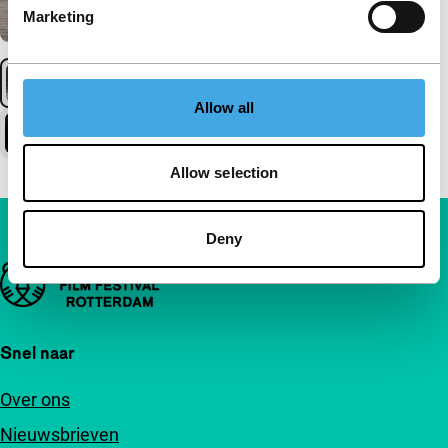
Marketing
Allow all
Allow selection
Deny
Belangrijke links
Snel naar
Over ons
Nieuwsbrieven