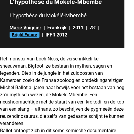
L’hypothèse du Mokélé-Mbembé
L'hypothèse du Mokélé-Mbembé
Marie Voignier
|
Frankrijk
|
2011
|
78'
|
|
IFFR 2012
Bright Future
Het monster van Loch Ness, de verschrikkelijke
sneeuwman, Bigfoot: ze bestaan in mythen, sagen en
legenden. Diep in de jungle in het zuidoosten van
Kameroen zoekt de Franse zoöloog en ontdekkingsreiziger
Michel Ballot al jaren naar bewijs voor het bestaan van nog
zo’n mythisch wezen, de Mokélé-Mbembé. Een
neushoornachtige met de staart van een krokodil en de kop
van een slang – althans, zo beschrijven de pygmeeën deze
reuzendinosaurus, die zelfs van gedaante schijnt te kunnen
veranderen.
Ballot ontpopt zich in dit soms komische documentaire-