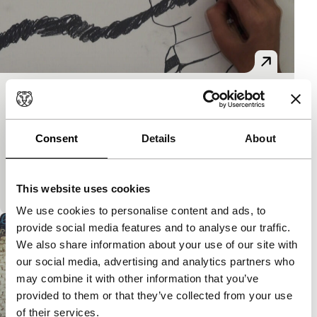
Traces of Other
Spectrum Shorts
Een doodgewoon tafereel – een paar minuten
Consent
Details
About
koffiepauze – tot leven gebracht in een eenvoudige,
maar zeer arbeidsintensieve vorm van
tekenanimatie.
This website uses cookies
We use cookies to personalise content and ads, to
provide social media features and to analyse our traffic.
We also share information about your use of our site with
our social media, advertising and analytics partners who
may combine it with other information that you’ve
provided to them or that they’ve collected from your use
of their services.