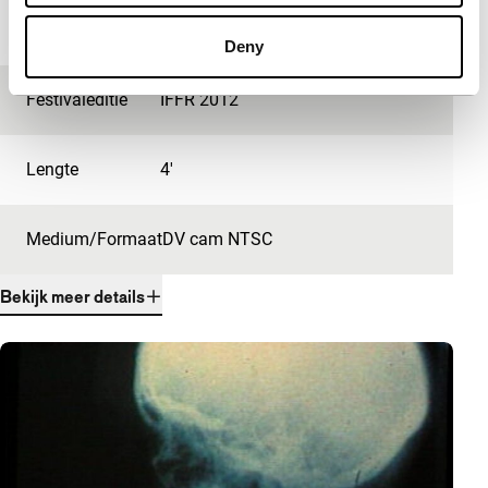
Jaar
2012
Deny
Festivaleditie
IFFR 2012
Lengte
4'
Medium/Formaat
DV cam NTSC
Bekijk meer details