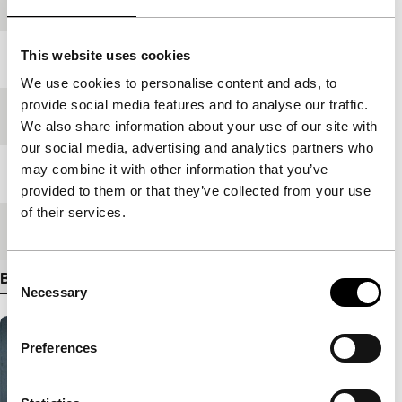
Productieland
IJsland
This website uses cookies
Jaar
2012
We use cookies to personalise content and ads, to
provide social media features and to analyse our traffic.
Festivaleditie
IFFR 2012
We also share information about your use of our site with
our social media, advertising and analytics partners who
may combine it with other information that you’ve
Lengte
104'
provided to them or that they’ve collected from your use
of their services.
Medium/Formaat
DCP
Consent
Bekijk meer details
Necessary
Selection
Preferences