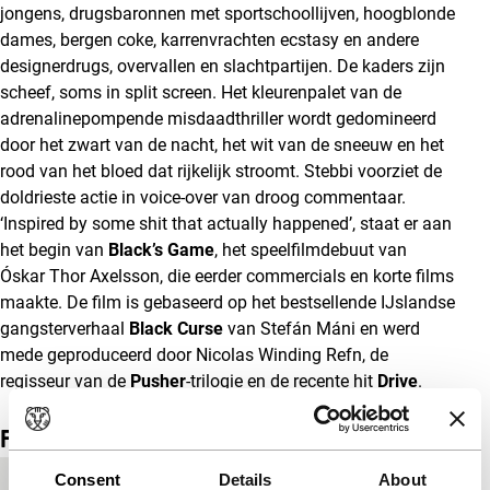
jongens, drugsbaronnen met sportschoollijven, hoogblonde
dames, bergen coke, karrenvrachten ecstasy en andere
designerdrugs, overvallen en slachtpartijen. De kaders zijn
scheef, soms in split screen. Het kleurenpalet van de
adrenalinepompende misdaadthriller wordt gedomineerd
door het zwart van de nacht, het wit van de sneeuw en het
rood van het bloed dat rijkelijk stroomt. Stebbi voorziet de
doldrieste actie in voice-over van droog commentaar.
‘Inspired by some shit that actually happened’, staat er aan
het begin van
Black’s Game
, het speelfilmdebuut van
Óskar Thor
Axelsson, die eerder commercials en korte films
maakte. De film is gebaseerd op het bestsellende IJslandse
gangsterverhaal
Black Curse
van Stefán Máni en werd
mede geproduceerd door Nicolas Winding Refn, de
regisseur van de
Pusher
-trilogie en de recente hit
Drive
.
Film details
Consent
Details
About