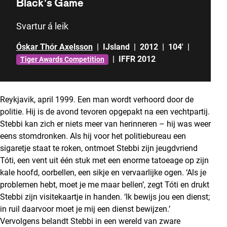
Black’s Game
Svartur á leik
Óskar Thór Axelsson
|
IJsland
|
2012
|
104'
|
|
IFFR 2012
Tiger Awards Competition
Reykjavik, april 1999. Een man wordt verhoord door de
politie. Hij is de avond tevoren opgepakt na een vechtpartij.
Stebbi kan zich er niets meer van herinneren – hij was weer
eens stomdronken. Als hij voor het politiebureau een
sigaretje staat te roken, ontmoet Stebbi zijn jeugdvriend
Tóti, een vent uit één stuk met een enorme tatoeage op zijn
kale hoofd, oorbellen, een sikje en vervaarlijke ogen. ‘Als je
problemen hebt, moet je me maar bellen’, zegt Tóti en drukt
Stebbi zijn visitekaartje in handen. ‘Ik bewijs jou een dienst;
in ruil daarvoor moet je mij een dienst bewijzen.’
Vervolgens belandt Stebbi in een wereld van zware