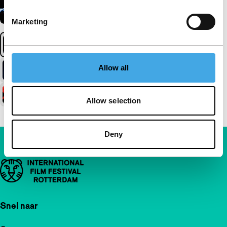
Marketing
Allow all
Allow selection
Deny
Belangrijke links
Snel naar