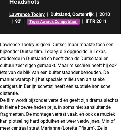
Headshots
Lawrence Tooley
|
Duitsland
,
Oostenrijk
|
2010
|
92'
|
|
IFFR 2011
Tiger Awards Competition
Lawrence Tooley is geen Duitser, maar maakte toch een
bijzonder Duitse film. Tooley, die opgroeide in Texas,
studeerde in Duitsland en heeft zich de Duitse taal en
cultuur zeer eigen gemaakt. Maar misschien heeft hij ook
iets van de blik van een buitenstaander behouden. De
manier waarop hij het speciale milieu van artistieke
dertigers in Berlijn schetst, heeft een subtiele ironische
distantie.
De film wordt bijzonder verteld en geeft zijn drama slechts
in kleine hoeveelheden prijs, in soms niet aansluitende
fragmenten. De montage verrast vaak, en ook de muziek
kan plotseling hard opduiken en weer verdwijnen. Min of
meer centraal staat Marianne (Loretta Pflaum). Ze is