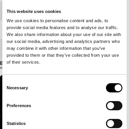
Festivaleditie
IFFR 2011
This website uses cookies
We use cookies to personalise content and ads, to
provide social media features and to analyse our traffic.
Lengte
92'
We also share information about your use of our site with
our social media, advertising and analytics partners who
Medium/Formaat
35mm
may combine it with other information that you’ve
provided to them or that they’ve collected from your use
of their services.
Bekijk meer details
Consent
Necessary
Selection
Preferences
Statistics