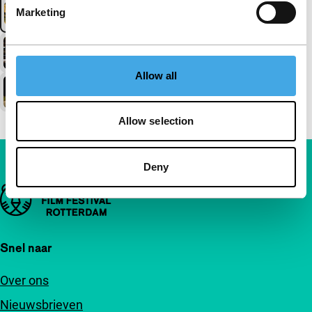
Marketing
Allow all
Allow selection
Deny
Belangrijke links
Snel naar
Over ons
Nieuwsbrieven