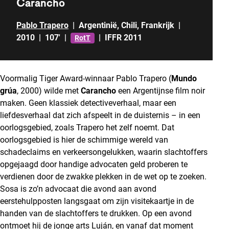
Carancho
Pablo Trapero
|
Argentinië
,
Chili
,
Frankrijk
|
2010
|
107'
|
|
IFFR 2011
RotT
Voormalig Tiger Award-winnaar Pablo Trapero (
Mundo
grúa
, 2000) wilde met
Carancho
een Argentijnse film noir
maken. Geen klassiek detectiveverhaal, maar een
liefdesverhaal dat zich afspeelt in de duisternis – in een
oorlogsgebied, zoals Trapero het zelf noemt. Dat
oorlogsgebied is hier de schimmige wereld van
schadeclaims en verkeersongelukken, waarin slachtoffers
opgejaagd door handige advocaten geld proberen te
verdienen door de zwakke plekken in de wet op te zoeken.
Sosa is zo’n advocaat die avond aan avond
eerstehulpposten langsgaat om zijn visitekaartje in de
handen van de slachtoffers te drukken. Op een avond
ontmoet hij de jonge arts Luján, en vanaf dat moment