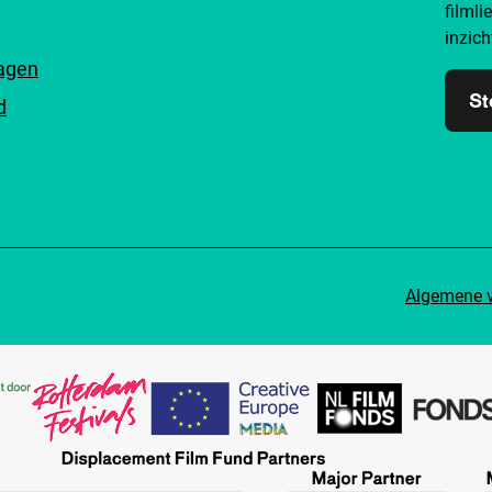
filmli
inzich
ragen
St
d
Algemene 