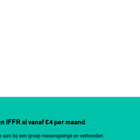
n IFFR al vanaf €4 per maand
je aan bij een groep nieuwsgierige en verbonden