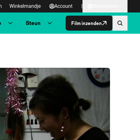
n
Winkelmandje
Account
|
Nederlands
e
Steun
Film inzenden