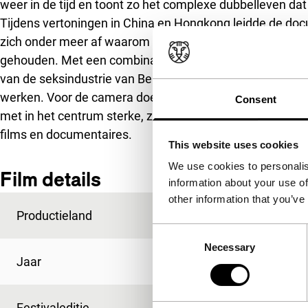
weer in de tijd en toont zo het complexe dubbelleven da
Tijdens vertoningen in China en Hongkong leidde de docu
zich onder meer af waarom de regisseur de identiteit va
gehouden. Met een combinatie van cinéma vérité en inte
van de seksindustrie van Beijing, en toont de loyaliteit
werken. Voor de camera doemt een ondergrondse wereld o
Consent
met in het centrum sterke, zelfverzekerde vrouwen, net
films en documentaires.
This website uses cookies
We use cookies to personalis
Film details
information about your use of
other information that you’ve
Productieland
China
Consent
Necessary
Selection
Jaar
2008
Festivaleditie
IFFR 2010