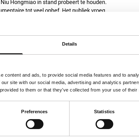
t Niu Hongmiao in stand probeert te houden.
mentaire tot veel ophef. Het publiek vroeg
n de betrokkenen niet beter verborgen had
rviews schetst regisseur Xu Tong een beeld
 en waardigheid van de mannen en vrouwen die er
p met zijn eigen taal, rituelen en regels en
Details
 als dit onderwerp een zeldzaamheid in Chinese
e content and ads, to provide social media features and to analy
 our site with our social media, advertising and analytics partn
 provided to them or that they’ve collected from your use of their
Preferences
Statistics