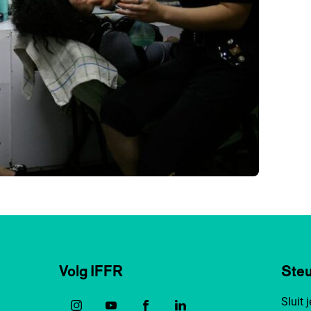
Volg IFFR
Steu
Sluit 