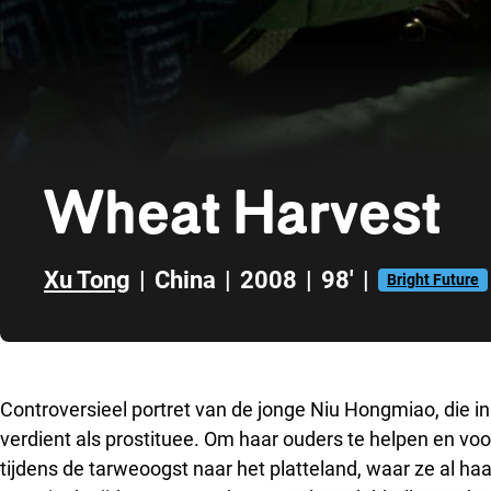
Wheat Harvest
Xu Tong
|
China
|
2008
|
98'
|
Bright Future
Direct naar zijbalk
Controversieel portret van de jonge Niu Hongmiao, die in 
verdient als prostituee. Om haar ouders te helpen en voor
tijdens de tarweoogst naar het platteland, waar ze al haa