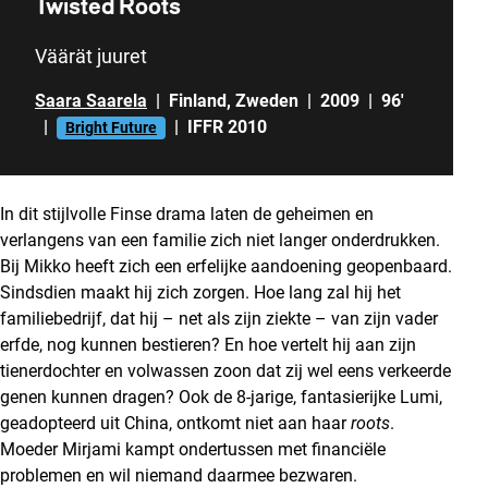
Twisted Roots
Väärät juuret
Saara Saarela
|
Finland
,
Zweden
|
2009
|
96'
|
|
IFFR 2010
Bright Future
In dit stijlvolle Finse drama laten de geheimen en
verlangens van een familie zich niet langer onderdrukken.
Bij Mikko heeft zich een erfelijke aandoening geopenbaard.
Sindsdien maakt hij zich zorgen. Hoe lang zal hij het
familiebedrijf, dat hij – net als zijn ziekte – van zijn vader
erfde, nog kunnen bestieren? En hoe vertelt hij aan zijn
tienerdochter en volwassen zoon dat zij wel eens verkeerde
genen kunnen dragen? Ook de 8-jarige, fantasierijke Lumi,
geadopteerd uit China, ontkomt niet aan haar
roots
.
Moeder Mirjami kampt ondertussen met financiële
problemen en wil niemand daarmee bezwaren.