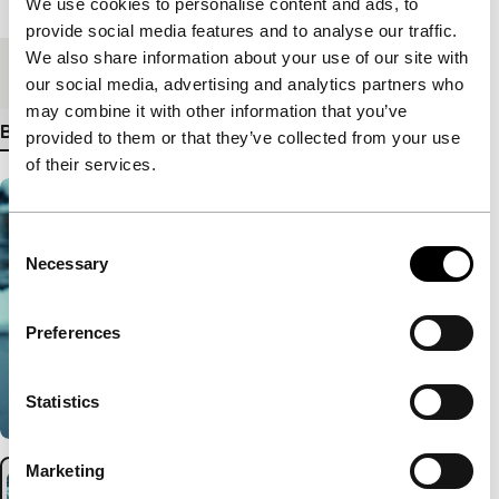
Lengte
96'
We use cookies to personalise content and ads, to
provide social media features and to analyse our traffic.
We also share information about your use of our site with
Medium/Formaat
35mm
our social media, advertising and analytics partners who
may combine it with other information that you’ve
Bekijk meer details
provided to them or that they’ve collected from your use
of their services.
Consent
Necessary
Selection
Preferences
Statistics
Marketing