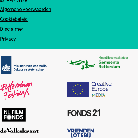
© IFFR 2026
Algemene voorwaarden
Cookiebeleid
Disclaimer
Privacy
Partners