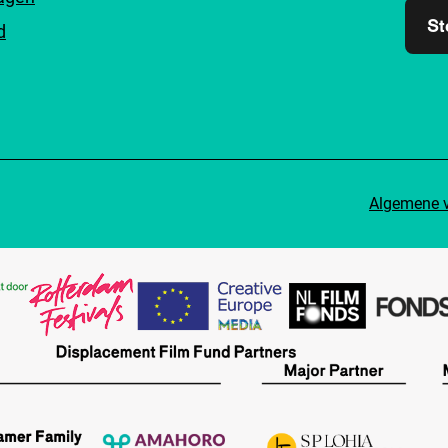
St
d
Algemene 