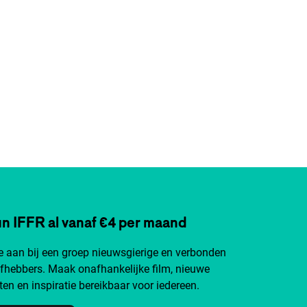
n IFFR al vanaf €4 per maand
je aan bij een groep nieuwsgierige en verbonden
efhebbers. Maak onafhankelijke film, nieuwe
ten en inspiratie bereikbaar voor iedereen.