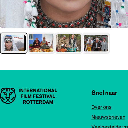
Belangrijke links
Snel naar
Over ons
Nieuwsbrieven
Veelgestelde v