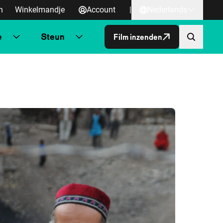
n
Winkelmandje
Account
|
Nederlands
e
Steun
Film inzenden