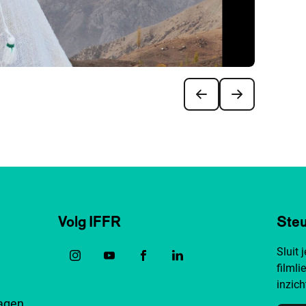
Volg IFFR
Steu
Sluit 
filmli
inzich
ragen