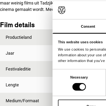
maar weinig films uit Tadzjikistan gekomen,
True Noon
b
cinema gemaakt wordt. Mede ondersteund door het Hub
Film details
Consent
Productieland
Tadzjikistan
This website uses cookies
We use cookies to personalis
Jaar
2009
information about your use of
other information that you’ve
Festivaleditie
IFFR 2010
Consent
Necessary
Selection
Lengte
83'
Medium/Formaat
35mm