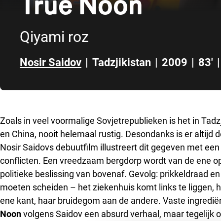
True Noon
Qiyami roz
Nosir Saidov
|
Tadzjikistan
|
2009
|
83'
|
Direct naar zijbalk
Zoals in veel voormalige Sovjetrepublieken is het in Tadz
en China, nooit helemaal rustig. Desondanks is er altijd 
Nosir Saidovs debuutfilm illustreert dit gegeven met een 
conflicten. Een vreedzaam bergdorp wordt van de ene op
politieke beslissing van bovenaf. Gevolg: prikkeldraad e
moeten scheiden – het ziekenhuis komt links te liggen, h
ene kant, haar bruidegom aan de andere. Vaste ingrediënt
Noon
volgens Saidov een absurd verhaal, maar tegelijk oo