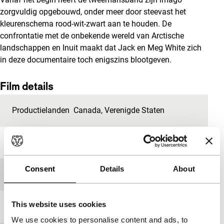
zorgvuldig opgebouwd, onder meer door steevast het
kleurenschema rood-wit-zwart aan te houden. De
confrontatie met de onbekende wereld van Arctische
landschappen en Inuit maakt dat Jack en Meg White zich
in deze documentaire toch enigszins blootgeven.
Film details
Productielanden
Canada
,
Verenigde Staten
Jaar
2009
Consent
Details
About
Festivaleditie
IFFR 2010
This website uses cookies
Lengte
92'
We use cookies to personalise content and ads, to