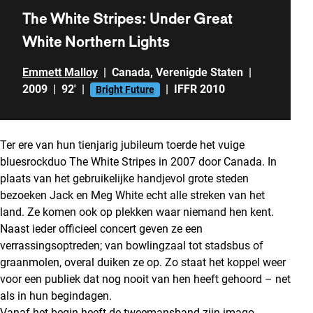
The White Stripes: Under Great
White Northern Lights
Emmett Malloy
|
Canada
,
Verenigde Staten
|
2009
|
92'
|
|
IFFR 2010
Bright Future
Ter ere van hun tienjarig jubileum toerde het vuige
bluesrockduo The White Stripes in 2007 door Canada. In
plaats van het gebruikelijke handjevol grote steden
bezoeken Jack en Meg White echt alle streken van het
land. Ze komen ook op plekken waar niemand hen kent.
Naast ieder officieel concert geven ze een
verrassingsoptreden; van bowlingzaal tot stadsbus of
graanmolen, overal duiken ze op. Zo staat het koppel weer
voor een publiek dat nog nooit van hen heeft gehoord – net
als in hun begindagen.
Vanaf het begin heeft de tweemansband zijn imago