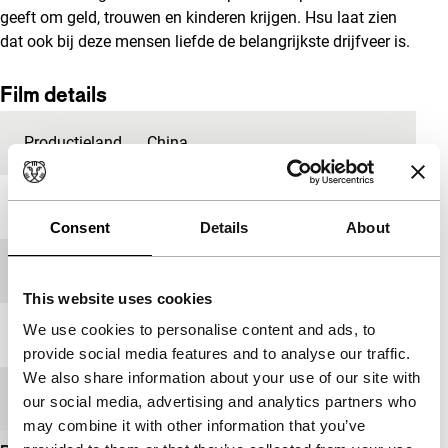
geeft om geld, trouwen en kinderen krijgen. Hsu laat zien
dat ook bij deze mensen liefde de belangrijkste drijfveer is.
Film details
Productieland
China
Jaar
2010
Consent
Details
About
Festivaleditie
IFFR 2010
This website uses cookies
We use cookies to personalise content and ads, to
Lengte
86'
provide social media features and to analyse our traffic.
We also share information about your use of our site with
Medium/Formaat
HDcam
our social media, advertising and analytics partners who
may combine it with other information that you’ve