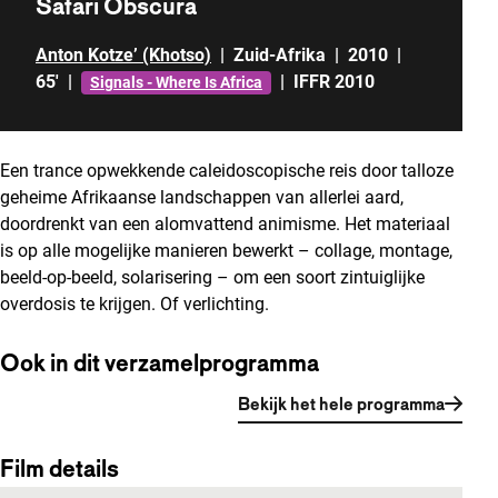
Safari Obscura
Anton Kotze’ (Khotso)
|
Zuid-Afrika
|
2010
|
65'
|
|
IFFR 2010
Signals - Where Is Africa
Een trance opwekkende caleidoscopische reis door talloze
geheime Afrikaanse landschappen van allerlei aard,
doordrenkt van een alomvattend animisme. Het materiaal
is op alle mogelijke manieren bewerkt – collage, montage,
beeld-op-beeld, solarisering – om een soort zintuiglijke
overdosis te krijgen. Of verlichting.
Ook in dit verzamelprogramma
Bekijk het hele programma
Film details