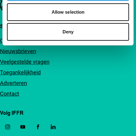
Belangrijke links
Allow selection
Snel naar
Deny
Over ons
Nieuwsbrieven
Veelgestelde vragen
Toegankelijkheid
Adverteren
Contact
Volg IFFR