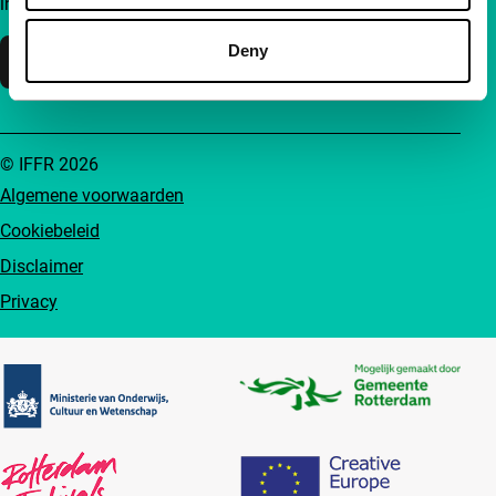
inzichten en inspiratie bereikbaar voor iedereen.
Deny
Steun IFFR
© IFFR 2026
Algemene voorwaarden
Cookiebeleid
Disclaimer
Privacy
Partners