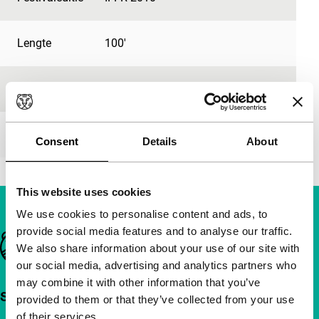
Lengte
100'
Medium/Formaat
-
Première status
-
Consent
Details
About
This website uses cookies
We use cookies to personalise content and ads, to
provide social media features and to analyse our traffic.
Belangrijke links
We also share information about your use of our site with
our social media, advertising and analytics partners who
may combine it with other information that you’ve
Snel naar
provided to them or that they’ve collected from your use
of their services.