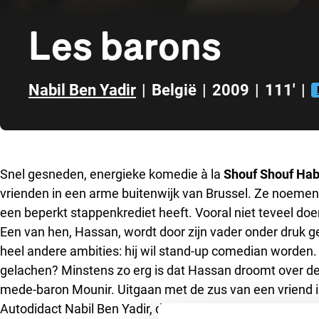
Les barons
Nabil Ben Yadir
|
België
|
2009
|
111'
|
Direct naar zijbalk
Snel gesneden, energieke komedie à la
Shouf Shouf Hab
vrienden in een arme buitenwijk van Brussel. Ze noemen
een beperkt stappenkrediet heeft. Vooral niet teveel doen
Een van hen, Hassan, wordt door zijn vader onder druk g
heel andere ambities: hij wil stand-up comedian worden.
gelachen? Minstens zo erg is dat Hassan droomt over de 
mede-baron Mounir. Uitgaan met de zus van een vriend is
Autodidact Nabil Ben Yadir, die ook het scenario schreef