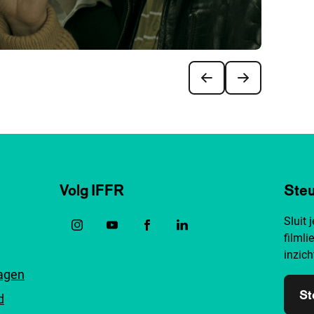
Volg IFFR
Steu
Sluit 
filmli
inzich
ragen
St
d