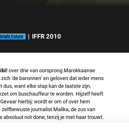
|
IFFR 2010
Bright Future
ibi!
over drie van oorsprong Marokkaanse
 zich ‘de baronnen’ en geloven dat ieder mens
 dus, want elke stap kan de laatste zijn.
ezet om buschauffeur te worden. Hijzelf heeft
 Gevaar hierbij: wordt er om of over hem
zelfbewuste journalist Malika, de zus van
 absoluut not done, tenzij je met haar trouwt.
, baseerde Hassan in dit speelfilmdebuut op