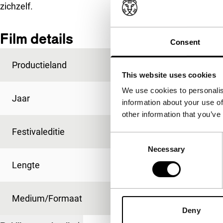
zichzelf.
Film details
Consent
Productieland
België
This website uses cookies
We use cookies to personalis
Jaar
2009
information about your use of
other information that you’ve
Festivaleditie
IFFR 2010
Consent
Necessary
Selection
Lengte
111'
Medium/Formaat
35mm
Deny