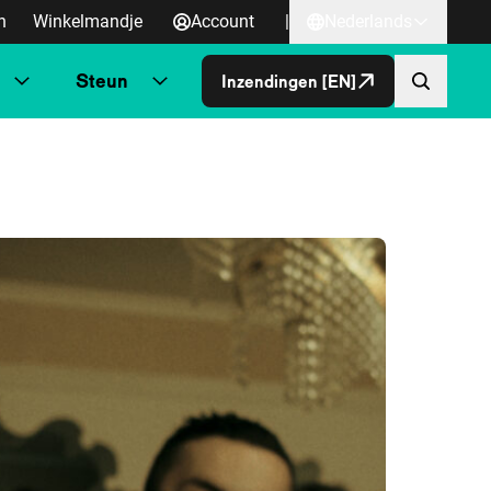
n
Winkelmandje
Account
|
Nederlands
Steun
Inzendingen [EN]