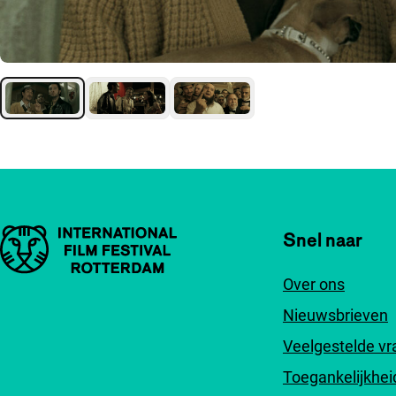
Belangrijke links
Snel naar
Over ons
Nieuwsbrieven
Veelgestelde v
Toegankelijkhei