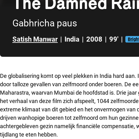
The Damned Rai
Gabhricha paus
Satish Manwar
|
India
|
2008
|
99'
|
Brigh
Direct naar zijbalk
De globalisering komt op veel plekken in India hard aan. 
door talloze gevallen van zelfmoord onder boeren. De ee
Maharastra, waarvan Mumbai de hoofdstad is. Drie jaar g
het verhaal van deze film zich afspeelt, 1044 zelfmoorden
extreme klimaat van dit gebied en het onvermogen van d
drijven wanhopige boeren tot zelfmoord om hun gezinnen
achtergebleven gezin namelijk financiële compensatie, 
tijdlang te eten hebben.