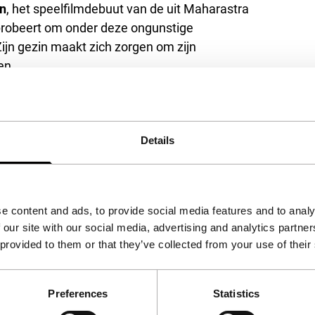
n
, het speelfilmdebuut van de uit Maharastra
itprobeert om onder deze ongunstige
jn gezin maakt zich zorgen om zijn
en.
n op en houdt daarmee deze dringende kwestie
r Bollywoodberoemdheid Sonali Kulkarni en de
ioschrijver en coproducent van
The Bull
, die
 intieme psychologische drama een bijzondere
Details
e content and ads, to provide social media features and to analy
 our site with our social media, advertising and analytics partn
 provided to them or that they’ve collected from your use of their
Preferences
Statistics