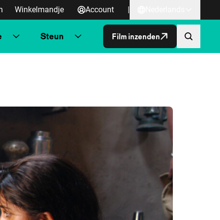
n
Winkelmandje
Account
|
Nederlands
e
Steun
Film inzenden