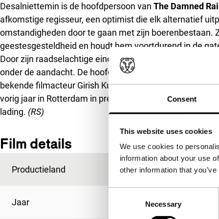
Desalniettemin is de hoofdpersoon van
The Damned Rai
afkomstige regisseur, een optimist die elk alternatief u
omstandigheden door te gaan met zijn boerenbestaan. Zi
geestesgesteldheid en houdt hem voortdurend in de gat
Door zijn raadselachtige einde roept de film veel vrage
onder de aandacht. De hoofdrollen worden gespeeld doo
bekende filmacteur Girish Kulkarni (acteur, mede-scenar
vorig jaar in Rotterdam in première ging). Zij geven dit
Consent
lading.
(RS)
This website uses cookies
Film details
We use cookies to personalis
information about your use of
Productieland
India
other information that you’ve
Consent
Jaar
2008
Necessary
Selection