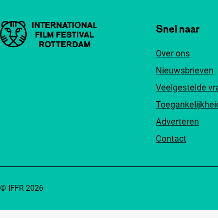
Belangrijke links
Snel naar
Over ons
Nieuwsbrieven
Veelgestelde v
Toegankelijkhei
Adverteren
Contact
© IFFR 2026