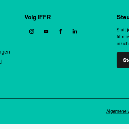
Volg IFFR
Steu
Sluit 
filmli
inzich
ragen
St
d
Algemene 