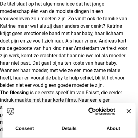
De titel slaat op het algemene idee dat het jonge
moederschap één van de mooiste dingen in een
vrouwenleven zou moeten zijn. Zo vindt ook de familie van
Katrine, maar wat als zij daar anders over denkt? Katrine
krijgt geen emotionele band met haar baby, haar lichaam
doet pijn en ze voelt zich raar. Als haar vriend Andreas kort
na de geboorte van hun kind naar Amsterdam vertrekt voor
zijn werk, komt ze erachter dat haar nieuwe rol als moeder
haar niet past. Dat gaat bijna ten koste van haar baby.
Wanneer haar moeder, met wie ze een moeizame relatie
heeft, haar en vooral de baby te hulp schiet, blijkt het voor
beiden niet eenvoudig een goede moeder te zijn.
The Blessing
is de eerste speelfilm van Faisst, die eerder
indruk maakte met haar korte films. Naar een eigen
scenario toont ze het psychologische verval tijdens een
postnatale depressie en de onmogelijkheid van twee
mensen om dichter bij elkaar te komen, ook al, of juist
Consent
Details
About
doordat zij ook moeder en dochter zijn.
(GT)