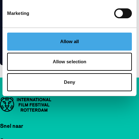
Marketing
Allow all
Allow selection
Deny
Belangrijke links
Snel naar