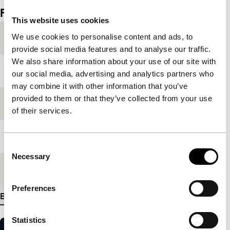
Film details
This website uses cookies
We use cookies to personalise content and ads, to
Productieland
Denemarken
provide social media features and to analyse our traffic.
We also share information about your use of our site with
Jaar
2009
our social media, advertising and analytics partners who
may combine it with other information that you’ve
provided to them or that they’ve collected from your use
Festivaleditie
IFFR 2009
of their services.
Lengte
75'
Consent
Necessary
Selection
Medium/Formaat
35mm
Preferences
Bekijk meer details
Statistics