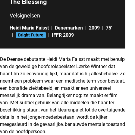
The Blessing
Velsignelsen
Heidi Maria Faisst
|
Denemarken
|
2009
|
75'
|
|
IFFR 2009
Bright Future
De Deense debutante Heidi Maria Faisst maakt met behulp
van de geweldige hoofdrolspeelster Lærke Winther dat
haar film zo eenvoudig lijkt, maar dat is hij allesbehalve. Ze
neemt een probleem waar een medische term voor bestaat,
een bonafide ziektebeeld, en maakt er een universeel
menselijk drama van. Belangrijker nog: ze maakt er film
van. Met subtiel gebruik van alle middelen die haar ter
beschikking staan, van het kleurenpalet tot de overtuigende
details in het jonge-moederbestaan, wordt de kijker
meegesleurd in de gevaarlijke, benauwde mentale toestand
van de hoofdpersoon.