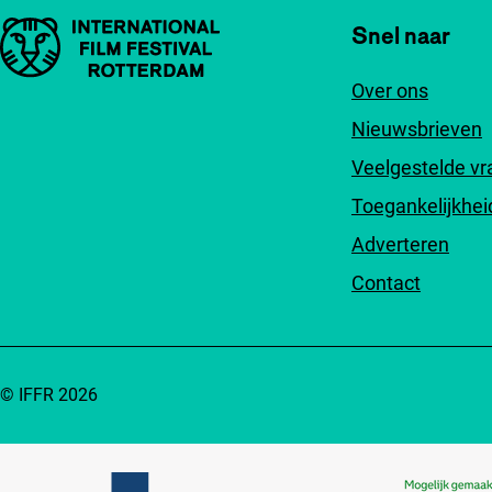
Belangrijke links
Snel naar
Over ons
Nieuwsbrieven
Veelgestelde v
Toegankelijkhei
Adverteren
Contact
© IFFR 2026
Partners