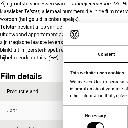
Zijn grootste successen waren
Johnny Remember Me
,
Ha
klassieker
Telstar
, allemaal nummers die in de film met
worden (het geluid is onberispelijk).
Telstar
beslaat alles van de beginjaren van Meeks loopb
uitgewoond appartement aan Holloway Road in Londen, to
zijn tragische laatste levensjaren, toen paranoia en ge
blinkt uit in ijzersterk spel, realistische dialogen en een 
Consent
bijbehorende details.
(EH)
This website uses cookies
Film details
We use cookies to personalis
information about your use of
Productieland
Verenigd Koninkrijk
other information that you’ve
Consent
Jaar
2008
Necessary
Selection