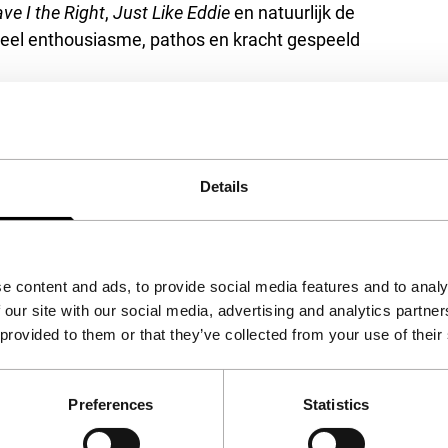
ve I the Right
,
Just Like Eddie
en natuurlijk de
 veel enthousiasme, pathos en kracht gespeeld
aan, toen hij opnamen maakte in een
t aan zijn roemvolle periode, en eindigt met
brek aan succes hem eronder kregen. De film
lovenswaardig inzicht in de periode en alle
Details
e content and ads, to provide social media features and to analy
 our site with our social media, advertising and analytics partn
 provided to them or that they’ve collected from your use of their
Preferences
Statistics