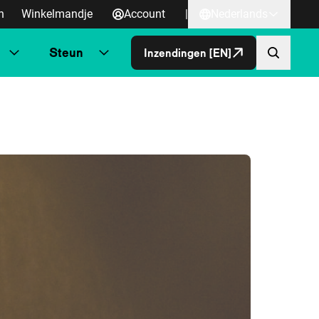
n
Winkelmandje
Account
|
Nederlands
Steun
Inzendingen [EN]