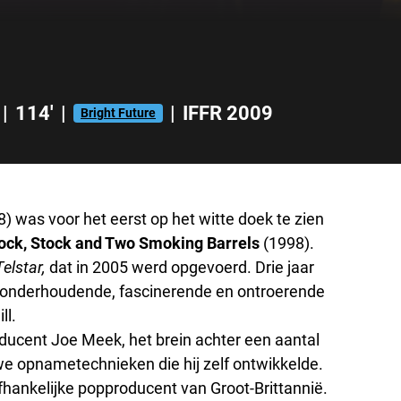
|
114'
|
|
IFFR 2009
Bright Future
8) was voor het eerst op het witte doek te zien
ock, Stock and Two Smoking Barrels
(1998).
Telstar,
dat in 2005 werd opgevoerd. Drie jaar
erst onderhoudende, fascinerende en ontroerende
ll.
oducent Joe Meek, het brein achter een aantal
e opnametechnieken die hij zelf ontwikkelde.
nafhankelijke popproducent van Groot-Brittannië.