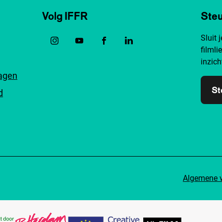
Volg IFFR
Steu
Sluit 
filmli
inzich
ragen
St
d
Algemene 