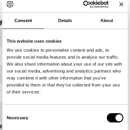
Bekijk het hele programma
Consent
Details
About
Film details
Productieland
Mexico
This website uses cookies
We use cookies to personalise content and ads, to
Jaar
2008
provide social media features and to analyse our traffic.
We also share information about your use of our site with
our social media, advertising and analytics partners who
Festivaleditie
IFFR 2009
may combine it with other information that you’ve
provided to them or that they’ve collected from your use
of their services.
Lengte
26'
Medium/Formaat
35mm
Consent
Necessary
Selection
Bekijk meer details