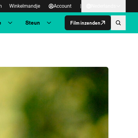
n
Winkelmandje
Account
|
Nederlands
e
Steun
Film inzenden