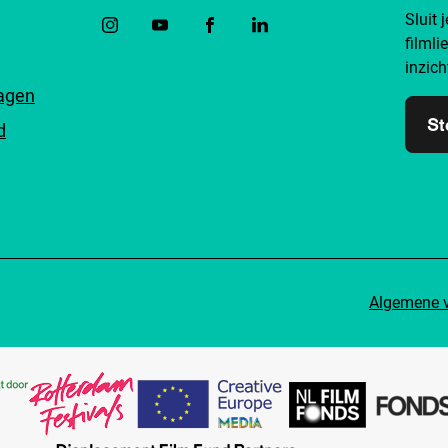
Sluit 
filmli
inzich
ragen
St
d
Algemene 