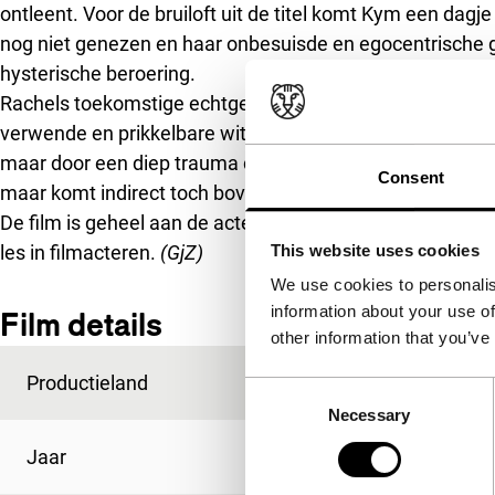
ontleent. Voor de bruiloft uit de titel komt Kym een dagje 
nog niet genezen en haar onbesuisde en egocentrische ge
hysterische beroering.
Rachels toekomstige echtgenoot is een zwarte man. Zij
verwende en prikkelbare witte omgeving. De echte tragi
maar door een diep trauma dat onder dun ijs in de famili
Consent
maar komt indirect toch boven water.
De film is geheel aan de acteurs. De camera volgt soepel
This website uses cookies
les in filmacteren.
(GjZ)
We use cookies to personalis
information about your use of
Film details
other information that you’ve
Productieland
Verenigde Staten
Consent
Necessary
Selection
Jaar
2008