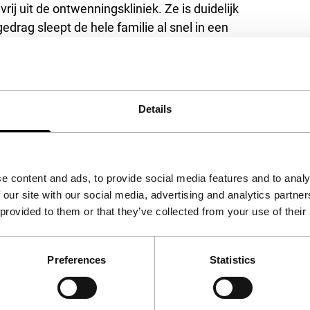
vrij uit de ontwenningskliniek. Ze is duidelijk
drag sleept de hele familie al snel in een
n hele familie doet manmoedig gewoon in de
ek wordt niet gevormd door een junkiezus,
e wordt weggestopt. Veel blijft onuitgesproken,
Details
 en dienstbaar, wat op zich weer verbluft. Een
e content and ads, to provide social media features and to analy
 our site with our social media, advertising and analytics partn
 provided to them or that they’ve collected from your use of their
Preferences
Statistics