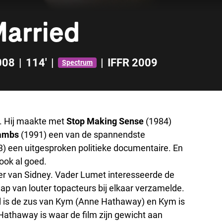
Married
008
|
114'
|
|
IFFR 2009
Spectrum
n. Hij maakte met
Stop Making Sense
(1984)
Lambs
(1991) een van de spannendste
3) een uitgesproken politieke documentaire. En
ook al goed.
r van Sidney. Vader Lumet interesseerde de
chap van louter topacteurs bij elkaar verzamelde.
el is de zus van Kym (Anne Hathaway) en Kym is
Hathaway is waar de film zijn gewicht aan