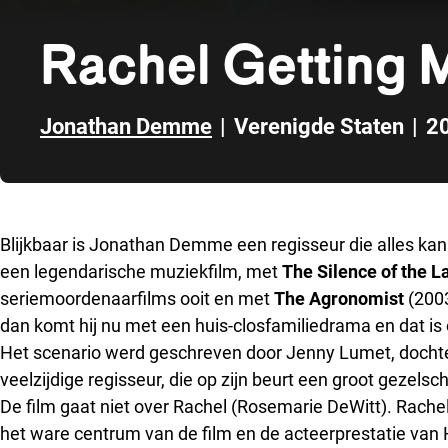
Rachel Getting 
Jonathan Demme
|
Verenigde Staten
|
2
Direct naar zijbalk
Blijkbaar is Jonathan Demme een regisseur die alles ka
een legendarische muziekfilm, met
The Silence of the 
seriemoordenaarfilms ooit en met
The Agronomist
(200
dan komt hij nu met een huis-closfamiliedrama en dat is 
Het scenario werd geschreven door Jenny Lumet, dochte
veelzijdige regisseur, die op zijn beurt een groot gezels
De film gaat niet over Rachel (Rosemarie DeWitt). Rach
het ware centrum van de film en de acteerprestatie van 