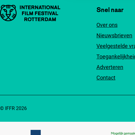
Belangrijke links
Snel naar
Over ons
Nieuwsbrieven
Veelgestelde v
Toegankelijkhei
Adverteren
Contact
© IFFR 2026
Partners