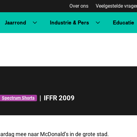
Over ons
Veelgestelde vrage
Jaarrond
Industrie & Pers
Educatie
|
IFFR 2009
Spectrum Shorts
ardag mee naar McDonald’s in de grote stad.