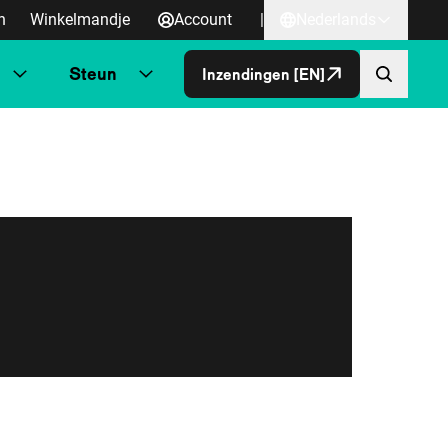
n
Winkelmandje
Account
|
Nederlands
Steun
Inzendingen [EN]
Direct naa