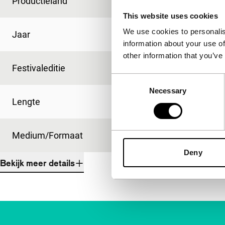
Productieland
Roemenië
This website uses cookies
We use cookies to personalis
Jaar
2008
information about your use of
other information that you’ve
Festivaleditie
IFFR 2009
Consent
Necessary
Selection
Lengte
14'
Medium/Formaat
35mm
Deny
Bekijk meer details