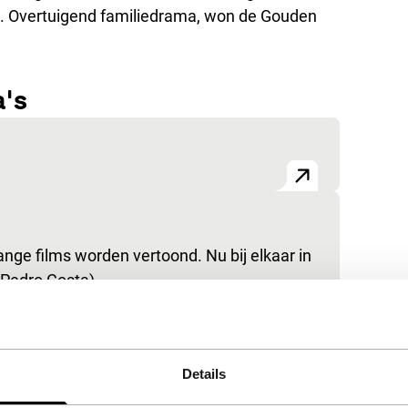
n. Overtuigend familiedrama, won de Gouden
a's
 lange films worden vertoond. Nu bij elkaar in
(Pedro Costa),…
Details