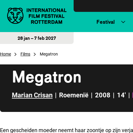
Direct naar inhoud
Festival
28 jan – 7 feb 2027
Home
Films
Megatron
Megatron
Marian Crisan
|
Roemenië
|
2008
|
14'
|
Direct naar zijbalk
Een gescheiden moeder neemt haar zoontje op zijn verja