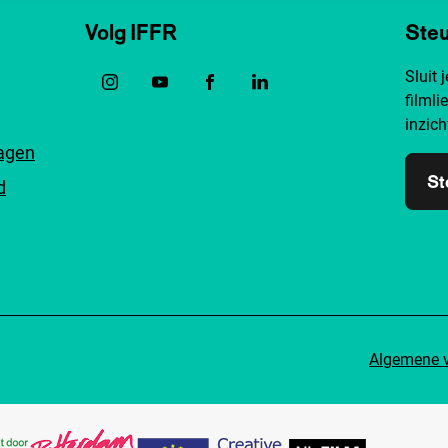
Volg IFFR
Steu
Sluit 
filmli
inzich
ragen
St
d
Algemene 