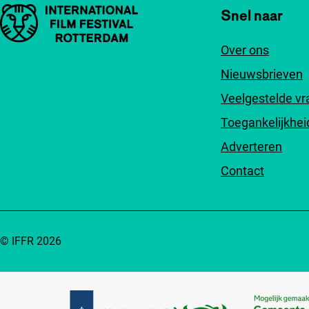
Belangrijke links
Snel naar
Over ons
Nieuwsbrieven
Veelgestelde v
Toegankelijkhei
Adverteren
Contact
© IFFR 2026
Partners