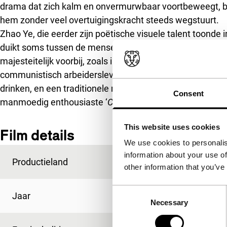
drama dat zich kalm en onvermurwbaar voortbeweegt, blijf
hem zonder veel overtuigingskracht steeds wegstuurt.
Zhao Ye, die eerder zijn poëtische visuele talent toonde 
duikt soms tussen de mensen in, zoals wanneer een onts
majesteitelijk voorbij, zoals in de enorme reparatiehal 
communistisch arbeidersleven. De treinarbeiders word
drinken, en een traditionele muziekvoorstelling weet nau
Consent
manmoedig enthousiaste ‘
Come on, let’s go!
’ van de zan
This website uses cookies
Film details
We use cookies to personalis
information about your use of
Productieland
China
other information that you’ve
Consent
Jaar
2008
Necessary
Selection