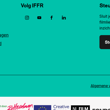
Volg IFFR
Steu
Sluit 
filmli
inzich
ragen
St
d
Algemene 