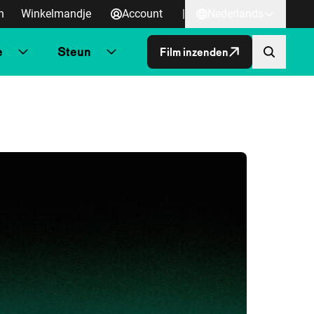
n
Winkelmandje
Account
|
Nederlands
e
Steun
Film inzenden