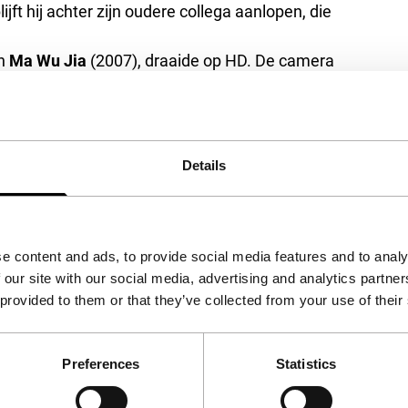
t hij achter zijn oudere collega aanlopen, die
in
Ma Wu Jia
(2007), draaide op HD. De camera
napt varken wordt achtervolgd, en glijdt soms
voor locomotieven. Ondertussen zien we flarden
en streng toegesproken vanwege het stiekeme
welijks publiek te trekken – ondanks het
Details
ger.
(GT)
e content and ads, to provide social media features and to analy
 our site with our social media, advertising and analytics partn
 provided to them or that they’ve collected from your use of their
Preferences
Statistics