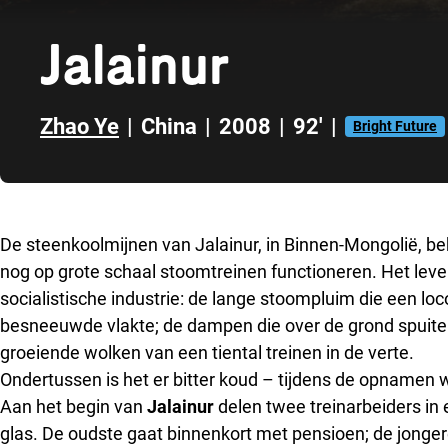
Jalainur
Zhao Ye
|
China
|
2008
|
92'
|
Bright Future
Direct naar zijbalk
De steenkoolmijnen van Jalainur, in Binnen-Mongolië, be
nog op grote schaal stoomtreinen functioneren. Het lev
socialistische industrie: de lange stoompluim die een l
besneeuwde vlakte; de dampen die over de grond spuiten 
groeiende wolken van een tiental treinen in de verte.
Ondertussen is het er bitter koud – tijdens de opnamen 
Aan het begin van
Jalainur
delen twee treinarbeiders in
glas. De oudste gaat binnenkort met pensioen; de jonge