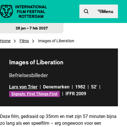
Direct naar inhoud
Menu
28 jan – 7 feb 2027
Home
Films
Images of Liberation
Images of Liberation
Befrielsesbilleder
Lars von Trier
|
Denemarken
|
1982
|
52'
|
|
IFFR 2009
Signals: First Things First
Deze film, gedraaid op 35mm en met zijn 57 minuten bijna
zo lang als een speelfilm – erg ongewoon voor een