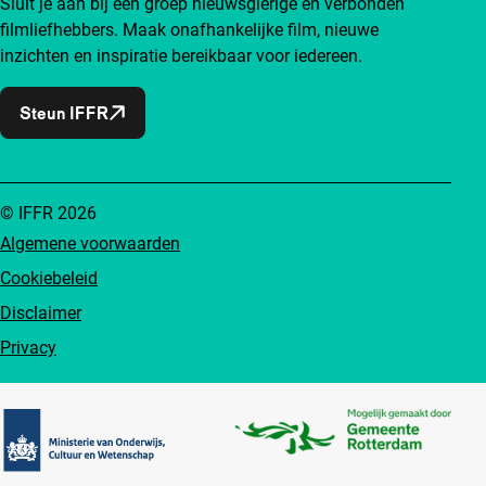
Sluit je aan bij een groep nieuwsgierige en verbonden
filmliefhebbers. Maak onafhankelijke film, nieuwe
inzichten en inspiratie bereikbaar voor iedereen.
Steun IFFR
© IFFR 2026
Algemene voorwaarden
Cookiebeleid
Disclaimer
Privacy
Partners