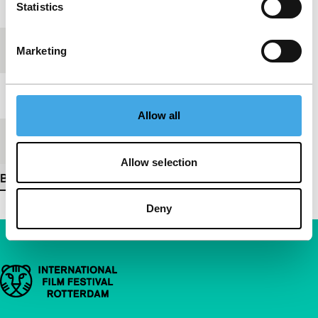
Jaar
1982
Statistics
Festivaleditie
IFFR 2009
Marketing
Lengte
52'
Allow all
Medium/Formaat
35mm
Allow selection
Bekijk meer details
Deny
Belangrijke links