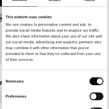
This website uses cookies
We use cookies to personalise content and ads, to
provide social media features and to analyse our traffic.
Weg nach Rio
We also share information about your use of our site with
Signals: First Things First
our social media, advertising and analytics partners who
Een zoon herziet de eindexamenfilm van zijn vader.
may combine it with other information that you’ve
Gedraaid in 1968 in Zürich en in 2008 in Umbrië.
provided to them or that they’ve collected from your use
Een gangster op de vlucht na een…
of their services.
Bekijk het hele programma
Consent
Necessary
Film details
Selection
Productieland
Denemarken
Preferences