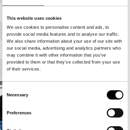
Jaar
2008
This website uses cookies
We use cookies to personalise content and ads, to
Festivaleditie
IFFR 2009
provide social media features and to analyse our traffic.
We also share information about your use of our site with
our social media, advertising and analytics partners who
Lengte
81'
may combine it with other information that you’ve
provided to them or that they’ve collected from your use
Medium/Formaat
DV cam NTSC
of their services.
Bekijk meer details
Consent
Necessary
Selection
Preferences