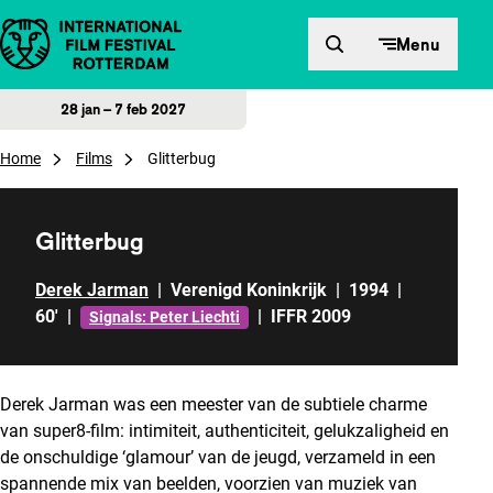
Direct naar inhoud
Menu
28 jan – 7 feb 2027
Home
Films
Glitterbug
Glitterbug
Derek Jarman
|
Verenigd Koninkrijk
|
1994
|
60'
|
|
IFFR 2009
Signals: Peter Liechti
Derek Jarman was een meester van de subtiele charme
van super8-film: intimiteit, authenticiteit, gelukzaligheid en
de onschuldige ‘glamour’ van de jeugd, verzameld in een
spannende mix van beelden, voorzien van muziek van