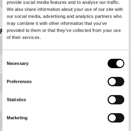
provide social media features and to analyse our traffic.
We also share information about your use of our site with
Bekijk het hele programma
our social media, advertising and analytics partners who
may combine it with other information that you’ve
Film details
provided to them or that they’ve collected from your use
of their services.
Productieland
Verenigd Koninkrijk
Consent
Necessary
Jaar
1994
Selection
Preferences
Festivaleditie
IFFR 2009
Statistics
Lengte
60'
Marketing
Medium/Formaat
Betacam SP