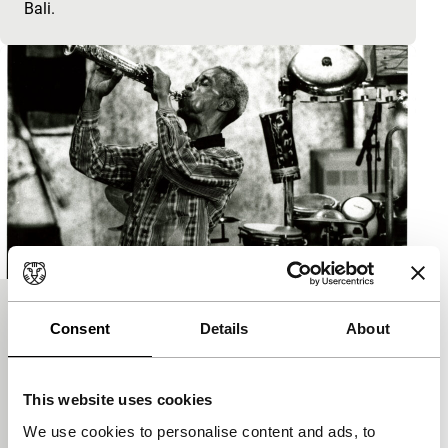
Bali.
Null Sonne No Point
Consent
Details
About
Signals: Peter Liechti
Fantastische kroniek van de voorbereiding op een
concert door de beruchte freejazzgroep Art
This website uses cookies
Ensemble of Chicago, in de studio, waar we tot het
We use cookies to personalise content and ads, to
hart va