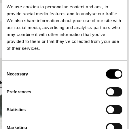
We use cookies to personalise content and ads, to
Jaar
2008
provide social media features and to analyse our traffic.
We also share information about your use of our site with
our social media, advertising and analytics partners who
Festivaleditie
IFFR 2009
may combine it with other information that you’ve
provided to them or that they’ve collected from your use
of their services.
Lengte
116'
Medium/Formaat
HDcam
Consent
Necessary
Selection
Bekijk meer details
Preferences
Statistics
Marketing