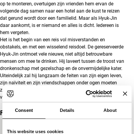
op te monteren, overtuigen zijn vrienden hem ervan de
volgende dag samen naar een hotel aan de kust te reizen
dat gerund wordt door een familielid. Maar als Hyuk-Jin
daar aankomt, is er niemand en alles is dicht. Iedereen is
hem vergeten.
Het is het begin van een reis vol misverstanden en
obstakels, en met een wisselend reisdoel. De gereserveerde
Hyuk-Jin ontmoet vele nieuwe, niet altijd betrouwbare
mensen om mee te drinken. Hij laveert tussen de troost van
dronkenschap met gezelschap en de onvermijdelijke kater.
Uiteindelijk zal hij langzaam de feiten van zijn eigen leven,
zijn naïviteit en zijn vriendschappen onder ogen moeten
zien. Winnaar van de prijs voor de beste film op het festival
van Jeonju.
(GT)
Consent
Details
About
Film details
Productieland
Zuid-Korea
This website uses cookies