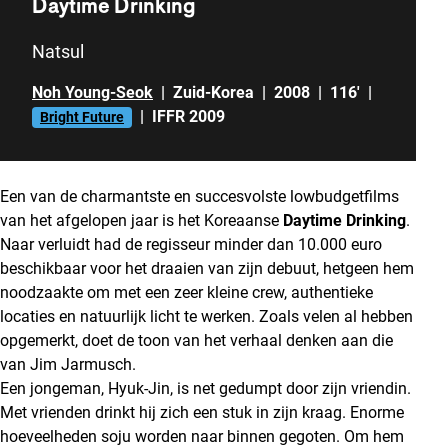
Daytime Drinking
Natsul
Noh Young-Seok
|
Zuid-Korea
|
2008
|
116'
|
|
IFFR 2009
Bright Future
Een van de charmantste en succesvolste lowbudgetfilms
van het afgelopen jaar is het Koreaanse
Daytime Drinking
.
Naar verluidt had de regisseur minder dan 10.000 euro
beschikbaar voor het draaien van zijn debuut, hetgeen hem
noodzaakte om met een zeer kleine crew, authentieke
locaties en natuurlijk licht te werken. Zoals velen al hebben
opgemerkt, doet de toon van het verhaal denken aan die
van Jim Jarmusch.
Een jongeman, Hyuk-Jin, is net gedumpt door zijn vriendin.
Met vrienden drinkt hij zich een stuk in zijn kraag. Enorme
hoeveelheden soju worden naar binnen gegoten. Om hem