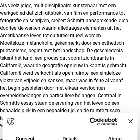
Als veelzijdige, multidisciplinaire kunstenaar met een
werkgebied dat zich uitstrekt van film en performance tot
fotografie en schrijven, creëert Schmitt aansprekende, diep
doorleefde werken waarin alledaagse elementen uit het
Amerikaanse leven tot cultureel ritueel worden.
Moeiteloze melancholie, gekenmerkt door een esthetisch
puritanisme, begint met het landschap. De geschiedenis
tekent het land, een proces dat vooral zichtbaar is in
Californië, waar de geografie opnieuw in kaart is gebracht.
Californië werd verkocht als open ruimte, een eindeloze
vlakte van vrijheid en kansen, maar was in feite al vanaf
het begin gespleten door met elkaar vervlochten
overheidsbelangen en particuliere belangen. Centraal in
Schmitts essay staan de ervaring van het leven op een
bepaalde plek in een bepaalde tijd, en de ruimte tussen
ideologie en de werkelijkheid van de plekken waar wij
wonen.
(RM)
Consent
Details
About