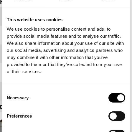
Film details
Productieland
Verenigde Staten
This website uses cookies
We use cookies to personalise content and ads, to
Jaar
2008
provide social media features and to analyse our traffic.
We also share information about your use of our site with
our social media, advertising and analytics partners who
Festivaleditie
IFFR 2009
may combine it with other information that you’ve
provided to them or that they’ve collected from your use
of their services.
Lengte
77'
Medium/Formaat
16mm
Consent
Necessary
Selection
Bekijk meer details
Preferences