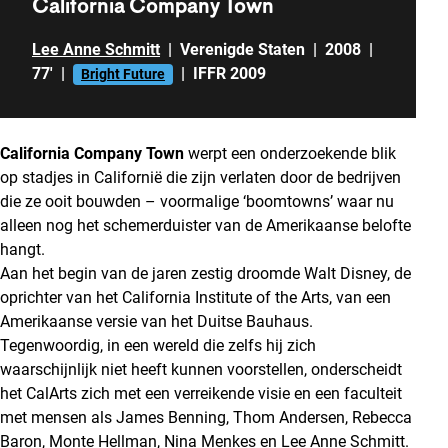
California Company Town
Lee Anne Schmitt
|
Verenigde Staten
|
2008
|
77'
|
|
IFFR 2009
Bright Future
California Company Town
werpt een onderzoekende blik
op stadjes in Californië die zijn verlaten door de bedrijven
die ze ooit bouwden – voormalige ‘boomtowns’ waar nu
alleen nog het schemerduister van de Amerikaanse belofte
hangt.
Aan het begin van de jaren zestig droomde Walt Disney, de
oprichter van het California Institute of the Arts, van een
Amerikaanse versie van het Duitse Bauhaus.
Tegenwoordig, in een wereld die zelfs hij zich
waarschijnlijk niet heeft kunnen voorstellen, onderscheidt
het CalArts zich met een verreikende visie en een faculteit
met mensen als James Benning, Thom Andersen, Rebecca
Baron, Monte Hellman, Nina Menkes en Lee Anne Schmitt.