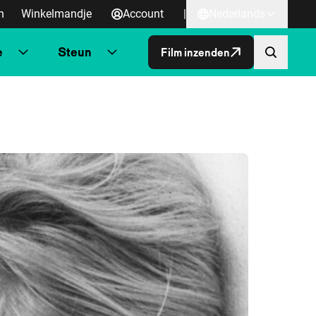
n
Winkelmandje
Account
|
Nederlands
e
Steun
Film inzenden