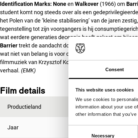
Identification Marks: None
en
Walkover
(1966)
om
Barr
student komt nog steeds over als een gedeprivilegieerde 
het Polen van de ‘kleine stabilisering’ van de jaren zesti
tegenstelling tot zijn voorgangers is hij consumptiegericht
wat eerdere generaties decennia heeft gekost om bijeen
Barrier
trekt de aandacht door de verbluffend mooie zwa
wat niet van belang is voor de actie, en dat verleent de fi
filmmuziek van Krzysztof Komeda werkt niet alleen sfee
Consent
verhaal.
(EMK)
Film details
This website uses cookies
We use cookies to personalis
Productieland
Polen
information about your use of
other information that you’ve
Jaar
1966
Consent
Necessary
Selection