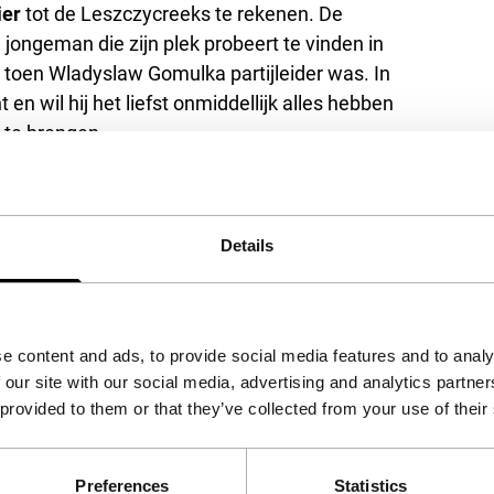
ier
tot de Leszczycreeks te rekenen. De
jongeman die zijn plek probeert te vinden in
g, toen Wladyslaw Gomulka partijleider was. In
 en wil hij het liefst onmiddellijk alles hebben
 te brengen.
rt-witbeelden: beelden waarin niets voorkomt
lm zijn ascetische elegantie. De fraaie
rverhogend, maar vult de leemtes in het
Details
e content and ads, to provide social media features and to analy
 our site with our social media, advertising and analytics partn
 provided to them or that they’ve collected from your use of their
Preferences
Statistics