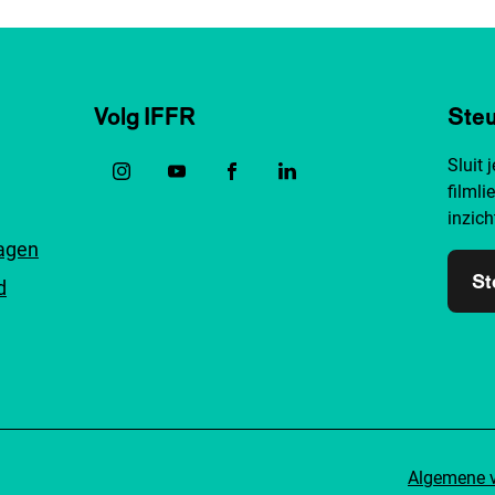
Volg IFFR
Steu
Sluit 
filmli
inzich
ragen
St
d
Algemene 