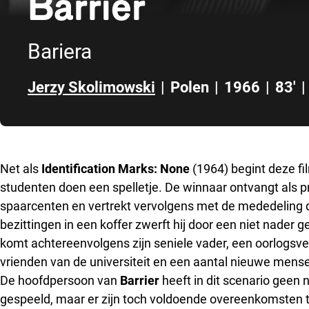
Barrier
Bariera
Jerzy Skolimowski
|
Polen
|
1966
|
83'
|
Direct naar zijbalk
Net als
Identification Marks: None
(1964) begint deze fi
studenten doen een spelletje. De winnaar ontvangt als p
spaarcenten en vertrekt vervolgens met de mededeling dat
bezittingen in een koffer zwerft hij door een niet nader
komt achtereenvolgens zijn seniele vader, een oorlogsve
vrienden van de universiteit en een aantal nieuwe mens
De hoofdpersoon van
Barrier
heeft in dit scenario geen 
gespeeld, maar er zijn toch voldoende overeenkomsten t