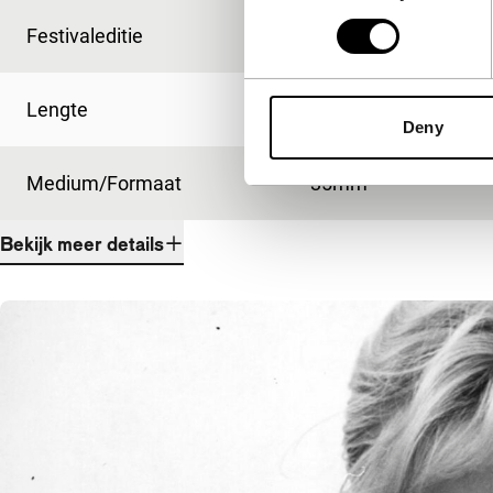
Festivaleditie
IFFR 2009
Lengte
83'
Deny
Medium/Formaat
35mm
Bekijk meer details