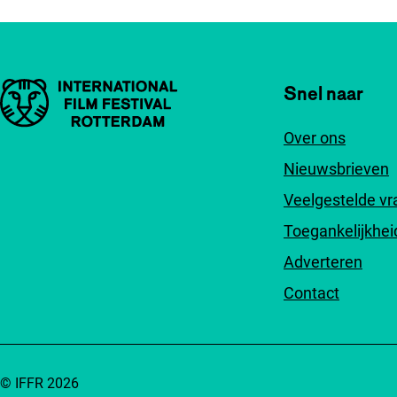
Belangrijke links
Snel naar
Over ons
Nieuwsbrieven
Veelgestelde v
Toegankelijkhei
Adverteren
Contact
© IFFR 2026