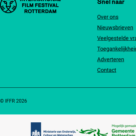
Snel naar
Over ons
Nieuwsbrieven
Veelgestelde v
Toegankelijkhei
Adverteren
Contact
© IFFR 2026
Partners