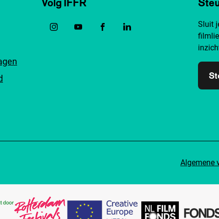
Volg IFFR
Steu
Sluit 
filmli
inzich
ragen
St
d
Algemene 