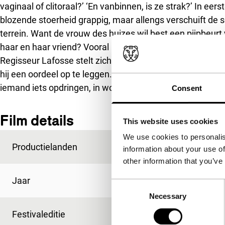
vaginaal of clitoraal?’ ‘En vanbinnen, is ze strak?’ In eer
blozende stoerheid grappig, maar allengs verschuift de 
terrein. Want de vrouw des huizes wil best een pijpbeurt 
haar en haar vriend? Vooral bij zijn tijdelijke privéleraar
Regisseur Lafosse stelt zich bescheiden op. Met weinig
hij een oordeel op te leggen. Zijn film stelt een vraag: w
iemand iets opdringen, in woord en daad?
Consent
Film details
This website uses cookies
We use cookies to personalis
Productielanden
België
,
Frankrijk
information about your use of
other information that you’ve
Jaar
2008
Consent
Necessary
Selection
Festivaleditie
IFFR 2009