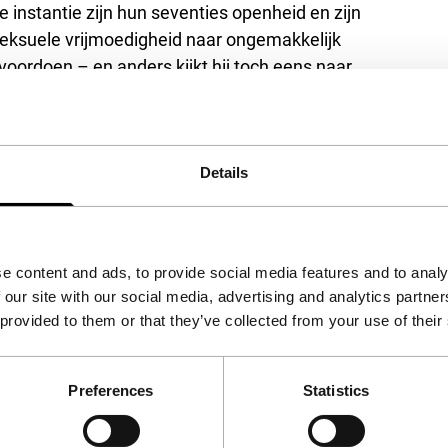
ste instantie zijn hun seventies openheid en zijn
seksuele vrijmoedigheid naar ongemakkelijk
voordoen – en anders kijkt hij toch eens naar
 raakt Jonas verward.
 muziek en een registrerende camera vermijdt
aar ligt de grens tussen iemand iets leren en
Details
e content and ads, to provide social media features and to analy
 our site with our social media, advertising and analytics partn
 provided to them or that they’ve collected from your use of their
Preferences
Statistics