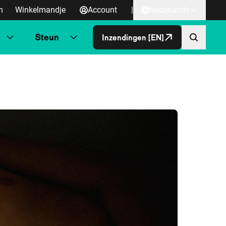
n
Winkelmandje
Account
|
Nederlands
Steun
Inzendingen [EN]