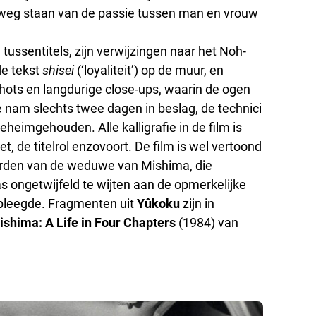
de weg staan van de passie tussen man en vrouw
tussentitels, zijn verwijzingen naar het Noh-
de tekst
shisei
(‘loyaliteit’) op de muur, en
hots en langdurige close-ups, waarin de ogen
e nam slechts twee dagen in beslag, de technici
eimgehouden. Alle kalligrafie in de film is
 de titelrol enzovoort. De film is wel vertoond
worden van de weduwe van Mishima, die
was ongetwijfeld te wijten aan de opmerkelijke
 pleegde. Fragmenten uit
Yûkoku
zijn in
ishima: A Life in Four Chapters
(1984) van