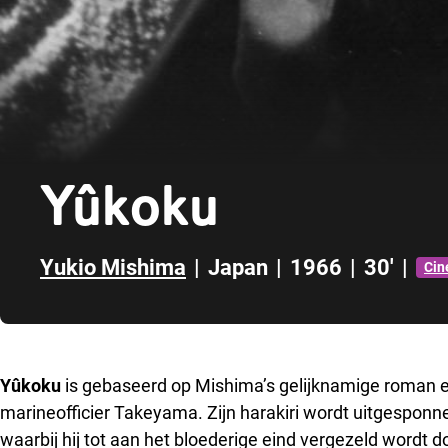
Yûkoku
Yukio Mishima
|
Japan
|
1966
|
30'
|
Cin
Direct naar zijbalk
Yûkoku
is gebaseerd op Mishima’s gelijknamige roman en
marineofficier Takeyama. Zijn harakiri wordt uitgesponne
waarbij hij tot aan het bloederige eind vergezeld wordt d