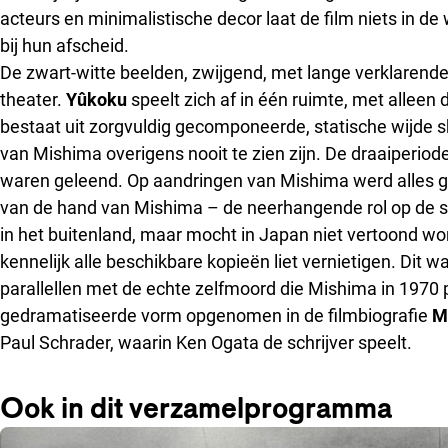
acteurs en minimalistische decor laat de film niets in 
bij hun afscheid.
De zwart-witte beelden, zwijgend, met lange verklarende 
theater.
Yûkoku
speelt zich af in één ruimte, met alleen 
bestaat uit zorgvuldig gecomponeerde, statische wijde s
van Mishima overigens nooit te zien zijn. De draaiperiod
waren geleend. Op aandringen van Mishima werd alles geh
van de hand van Mishima – de neerhangende rol op de set,
in het buitenland, maar mocht in Japan niet vertoond 
kennelijk alle beschikbare kopieën liet vernietigen. Dit 
parallellen met de echte zelfmoord die Mishima in 1970
gedramatiseerde vorm opgenomen in de filmbiografie
M
Paul Schrader, waarin Ken Ogata de schrijver speelt.
Ook in dit verzamelprogramma