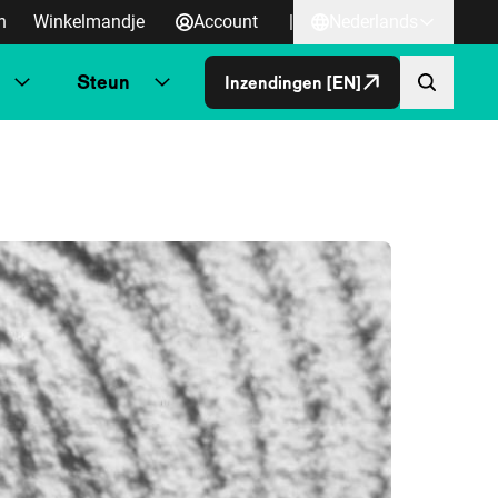
n
Winkelmandje
Account
|
Nederlands
Steun
Inzendingen [EN]