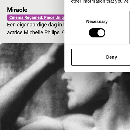
other information that you’ve
Miracle
Consent
Cinema Regained: Pièce Unique
Necessary
Selection
Een eigenaardige dag in het leven van een automont
actrice Michelle Philips. Gefilmd door een ikoon van 
Deny