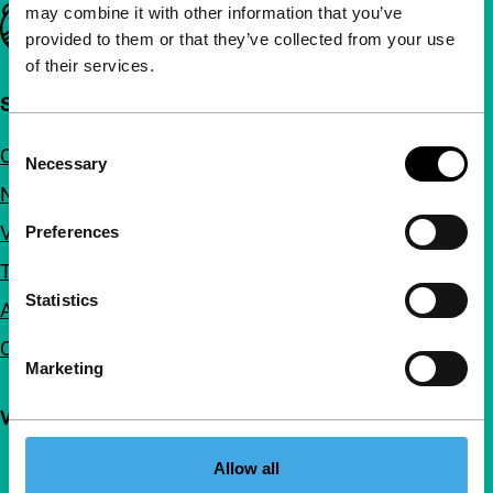
may combine it with other information that you’ve
Belangrijke links
provided to them or that they’ve collected from your use
of their services.
Snel naar
Consent
Over ons
Necessary
Selection
Nieuwsbrieven
Veelgestelde vragen
Preferences
Toegankelijkheid
Statistics
Adverteren
Contact
Marketing
Volg IFFR
Allow all