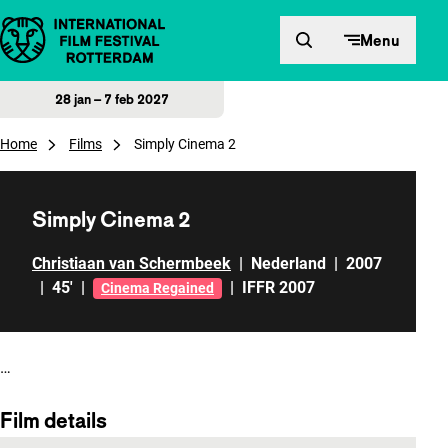
Direct naar inhoud
Menu
28 jan – 7 feb 2027
Home
Films
Simply Cinema 2
Simply Cinema 2
Christiaan van Schermbeek
|
Nederland
|
2007
|
45'
|
|
IFFR 2007
Cinema Regained
…
Film details