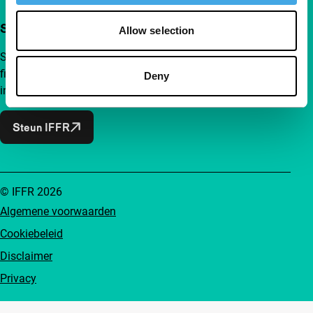
Steun IFFR al vanaf €4 per maand
Allow selection
Sluit je aan bij een groep nieuwsgierige en verbonden
filmliefhebbers. Maak onafhankelijke film, nieuwe
Deny
inzichten en inspiratie bereikbaar voor iedereen.
Steun IFFR
© IFFR 2026
Algemene voorwaarden
Cookiebeleid
Disclaimer
Privacy