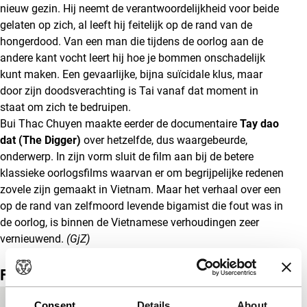
nieuw gezin. Hij neemt de verantwoordelijkheid voor beide
gelaten op zich, al leeft hij feitelijk op de rand van de
hongerdood. Van een man die tijdens de oorlog aan de
andere kant vocht leert hij hoe je bommen onschadelijk
kunt maken. Een gevaarlijke, bijna suïcidale klus, maar
door zijn doodsverachting is Tai vanaf dat moment in
staat om zich te bedruipen.
Bui Thac Chuyen maakte eerder de documentaire
Tay dao
dat (The Digger)
over hetzelfde, dus waargebeurde,
onderwerp. In zijn vorm sluit de film aan bij de betere
klassieke oorlogsfilms waarvan er om begrijpelijke redenen
zovele zijn gemaakt in Vietnam. Maar het verhaal over een
op de rand van zelfmoord levende bigamist die fout was in
de oorlog, is binnen de Vietnamese verhoudingen zeer
vernieuwend.
(GjZ)
Film details
Consent
Details
About