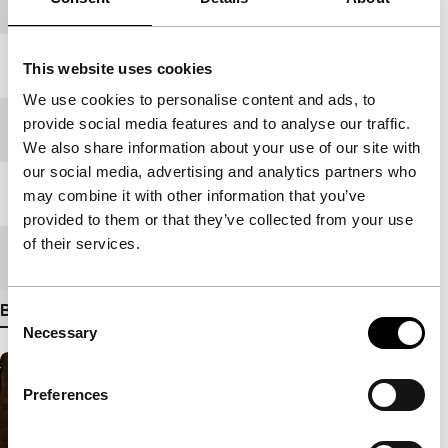
Productieland
Vietnam
Jaar
2006
This website uses cookies
We use cookies to personalise content and ads, to
provide social media features and to analyse our traffic.
Festivaleditie
IFFR 2007
We also share information about your use of our site with
our social media, advertising and analytics partners who
Lengte
104'
may combine it with other information that you’ve
provided to them or that they’ve collected from your use
of their services.
Medium/Formaat
35mm
Bekijk meer details
Consent
Necessary
Selection
Preferences