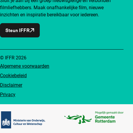
Sluit je aan bij een groep nieuwsgierige en verbonden
filmliefhebbers. Maak onafhankelijke film, nieuwe
inzichten en inspiratie bereikbaar voor iedereen.
Steun IFFR
© IFFR 2026
Algemene voorwaarden
Cookiebeleid
Disclaimer
Privacy
Partners