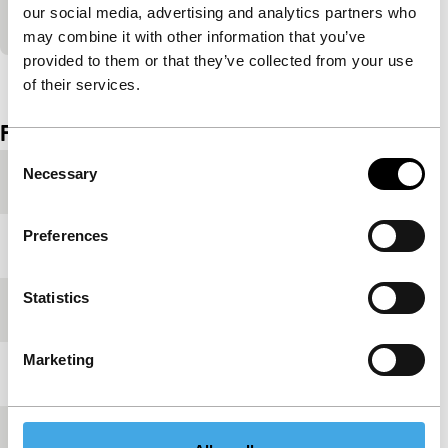
our social media, advertising and analytics partners who
videocamera.
may combine it with other information that you’ve
provided to them or that they’ve collected from your use
Bekijk het hele programma
of their services.
Film details
Consent
Necessary
Selection
Productieland
Verenigd Koninkrijk
Preferences
Jaar
2006
Statistics
Festivaleditie
IFFR 2007
Marketing
Lengte
29'
Medium/Formaat
Betacam SP PAL