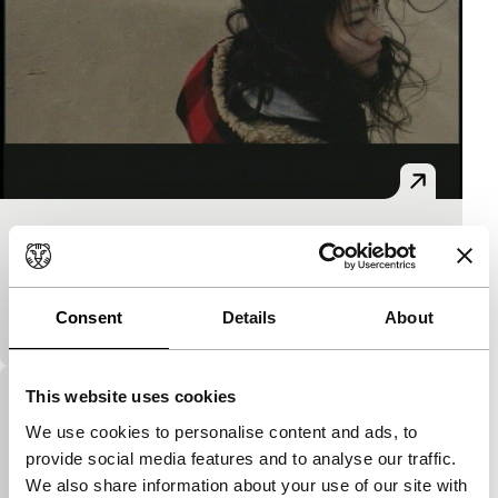
Monologue #1
Short: As Long As It Takes
Monologue intérieur van meisje, alleen aan het
Consent
Details
About
strand.
This website uses cookies
The Earthquake
We use cookies to personalise content and ads, to
Short: Starting from Scratch
provide social media features and to analyse our traffic.
Aangrijpend, claustrofobisch, liefdevol. Een meisje
We also share information about your use of our site with
zit na een aardbeving vast en vindt haar