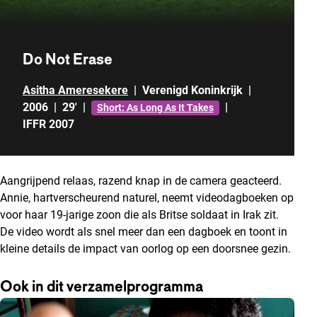
Do Not Erase
Asitha Ameresekere
|
Verenigd Koninkrijk
|
2006
|
29'
|
|
Short: As Long As It Takes
IFFR 2007
Aangrijpend relaas, razend knap in de camera geacteerd.
Annie, hartverscheurend naturel, neemt videodagboeken op
voor haar 19-jarige zoon die als Britse soldaat in Irak zit.
De video wordt als snel meer dan een dagboek en toont in
kleine details de impact van oorlog op een doorsnee gezin.
Ook in dit verzamelprogramma