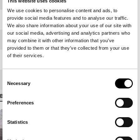
This website uses cookies
We use cookies to personalise content and ads, to
provide social media features and to analyse our traffic.
Jaar
1999
We also share information about your use of our site with
our social media, advertising and analytics partners who
Festivaleditie
IFFR 2006
may combine it with other information that you’ve
provided to them or that they’ve collected from your use
of their services.
Lengte
100'
Consent
Medium/Formaat
35mm
Necessary
Selection
Bekijk meer details
Preferences
Statistics