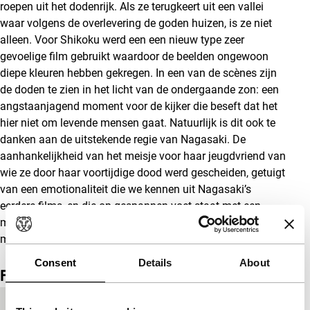
roepen uit het dodenrijk. Als ze terugkeert uit een vallei
waar volgens de overlevering de goden huizen, is ze niet
alleen. Voor Shikoku werd een een nieuw type zeer
gevoelige film gebruikt waardoor de beelden ongewoon
diepe kleuren hebben gekregen. In een van de scènes zijn
de doden te zien in het licht van de ondergaande zon: een
angstaanjagend moment voor de kijker die beseft dat het
hier niet om levende mensen gaat. Natuurlijk is dit ook te
danken aan de uitstekende regie van Nagasaki. De
aanhankelijkheid van het meisje voor haar jeugdvriend van
wie ze door haar voortijdige dood werd gescheiden, getuigt
van een emotionaliteit die we kennen uit Nagasaki’s
eerdere films, en die op gespannen voet staat met een
maatschappij die met haar dwingende rolmodellen de
moraal van de mens ondermijnt. (K.O.)
Consent
Details
About
Film details
Productieland
Japan