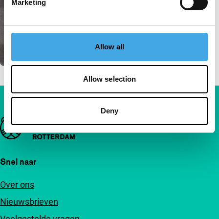
Marketing
Allow all
Allow selection
Deny
Belangrijke links
Snel naar
Over ons
Nieuwsbrieven
Veelgestelde vragen